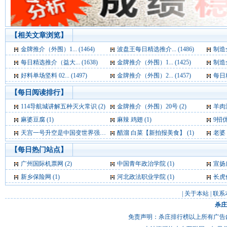
【相关文章浏览】
金牌推介（外围）1... (1464)
波盘王每日精选推介... (1486)
制造全
每日精选推介（益大... (1638)
金牌推介（外围）1... (1425)
制造全
好料单场坚料 02... (1497)
金牌推介（外围）2... (1457)
每日精
【每日阅读排行】
114导航城讲解五种灭火常识 (2)
金牌推介（外围）20号 (2)
羊肉
麻婆豆腐 (1)
麻辣 鸡翅 (1)
9招
天宫一号升空是中国变世界强国标志外媒称 (1)
醋溜 白菜【新拍报美食】 (1)
老婆
【每日热门站点】
广州国际机票网
(2)
中国青年政治学院
(1)
宣扬
新乡保险网
(1)
河北政法职业学院
(1)
长虎
|
关于本站
|
联系
杀庄
免责声明：杀庄排行榜以上所有广告