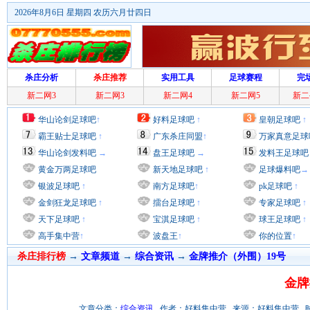
2026年8月6日 星期四 农历六月廿四日
杀庄分析
杀庄推荐
实用工具
足球赛程
完
新二网3
新二网3
新二网4
新二网5
新二
华山论剑足球吧
↑
好料足球吧
↑
皇朝足球吧
↑
霸王贴士足球吧
↑
广东杀庄同盟
↑
万家真意足球
华山论剑发料吧
→
盘王足球吧
→
发料王足球吧
黄金万两足球吧
新天地足球吧
↑
足球爆料吧
→
银波足球吧
↑
南方足球吧
↑
pk足球吧
↑
金剑狂龙足球吧
↑
擂台足球吧
↑
专家足球吧
↑
天下足球吧
↑
宝淇足球吧
↑
球王足球吧
↑
高手集中营
↑
波盘王
↑
你的位置
↑
杀庄排行榜
→
文章频道
→
综合资讯
→
金牌推介（外围）19号
金牌
文章分类：
综合资讯
作者：好料集中营 来源：好料集中营 时间：2016