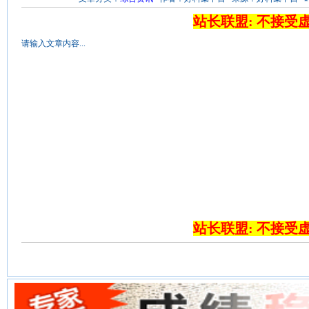
站长联盟: 不接受
请输入文章内容...
站长联盟: 不接受