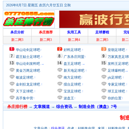
2026年8月7日 星期五 农历六月廿五日 立秋
杀庄分析
杀庄推荐
实用工具
足球赛程
完
新二网3
新二网3
新二网4
新二网5
新二
华山论剑足球吧
↑
好料足球吧
↑
皇朝足球吧
↑
霸王贴士足球吧
↑
广东杀庄同盟
↑
万家真意足球
华山论剑发料吧
→
盘王足球吧
→
发料王足球吧
黄金万两足球吧
新天地足球吧
↑
足球爆料吧
→
银波足球吧
↑
南方足球吧
↑
pk足球吧
↑
金剑狂龙足球吧
↑
擂台足球吧
↑
专家足球吧
↑
天下足球吧
↑
宝淇足球吧
↑
球王足球吧
↑
高手集中营
↑
波盘王
↑
你的位置
↑
杀庄排行榜
→
文章频道
→
综合资讯
→
制造全胜（澳盘）7号
制
文章分类：
综合资讯
作者：好料集中营 来源：好料集中营 时间：201