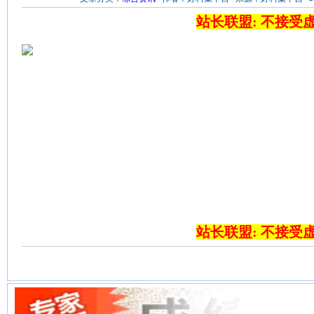
站长联盟: 不接受
站长联盟: 不接受