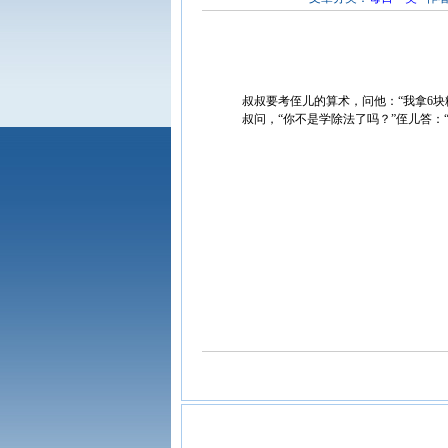
叔叔要考侄儿的算术，问他：“我拿6块
叔问，“你不是学除法了吗？”侄儿答：