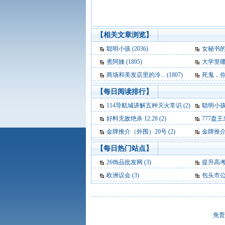
【相关文章浏览】
聪明小孩 (2036)
女秘书的初
煮阿姨 (1895)
大学里哪个
商场和美发店里的冷... (1807)
死鬼，你又
【每日阅读排行】
114导航城讲解五种灭火常识 (2)
聪明小孩 
好料无敌绝杀 12.28 (2)
777盘王来
金牌推介（外围）20号 (2)
金牌推介（
【每日热门站点】
26饰品批发网
(3)
提升高
欧洲议会
(3)
包头市
免责