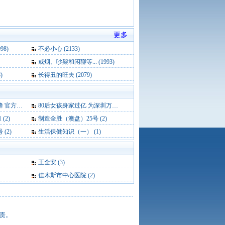
更多
8)
不必小心 (2133)
戒烟、吵架和闲聊等... (1993)
)
长得丑的旺夫 (2079)
保罗 (2)
80后女孩身家过亿 为深圳万润科技“三当家” (2)
(2)
制造全胜（澳盘）25号 (2)
(2)
生活保健知识（一） (1)
王全安
(3)
佳木斯市中心医院
(2)
责。