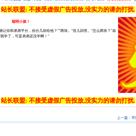
站长联盟: 不接受虚假广告投放,没实力的请勿打扰.
聪明小孩！
糖让你和弟弟平分，你分几块给他？”“两块。”侄儿回答。“怎么两块？”叔
“我学了，可是弟弟还没学啊！”
站长联盟: 不接受虚假广告投放,没实力的请勿打扰.
上一篇：
早