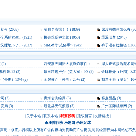
夜 (2063)
腼腆？流氓！！ (1839)
尿没有憋住怎么办 (309
系的女生... (1921)
拔去丝瓜种韭菜 (1953)
重温旧梦 (2048)
睡地下了... (2037)
MM对付“咸猪手” (1945)
裤子没有拉拉链 (1838
(2)
西安嘉天国际大厦爆炸事件：基本确定为液化气爆炸 (2)
湖人正式接洽魔术黄蜂 官方求购霍华德+
料 03.22 (2)
每日精选推介（益大家）9/3 (2)
金牌推介（外围）3/31 
外围）13号 (2)
金牌推介（外围）25号 (2)
制造全胜（澳盘）10号 
考网
(3)
青海省测绘局
(3)
糕点甜品
(3)
公安局
(3)
通化县天气预报
(3)
广州国际机票网
(2)
|
关于本站
|
联系本站
|
我要投稿
|
建议留言
|
友情链接
|
杀庄排行榜
-
乐趣园
-
杀庄足球
声明：杀庄排行榜以上所有广告内容均为赞助商广告提供,对其经营行为本网站恕不负