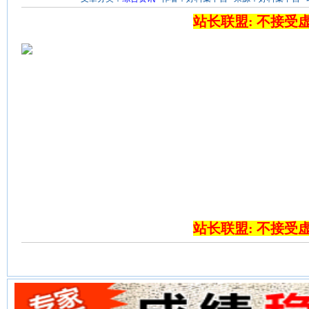
站长联盟: 不接受
站长联盟: 不接受