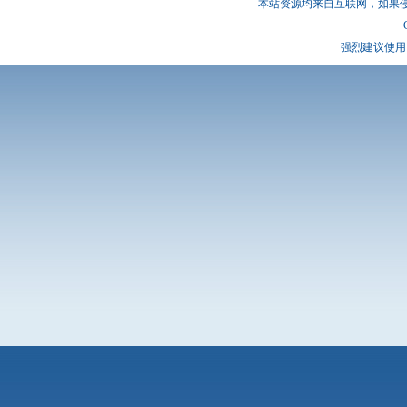
本站资源均来自互联网，如果
强烈建议使用 I