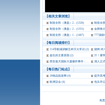
【相关文章浏览】
制造全胜（澳盘）2... (1326)
制造全胜（
制造全胜（澳盘）2... (1351)
金牌推介（
制造全胜（澳盘）1... (1467)
777顶级单场
【每日阅读排行】
114导航城讲解五种灭火常识 (2)
烧烤 鸡 中
超生的主要原因 (2)
汗！屠宰
西安嘉天国际大厦爆炸事件：基本确定为液化气爆炸 (2)
湖人正式接洽魔
【每日热门站点】
26饰品批发网
(4)
提升高
欧洲议会
(4)
包头市
免责