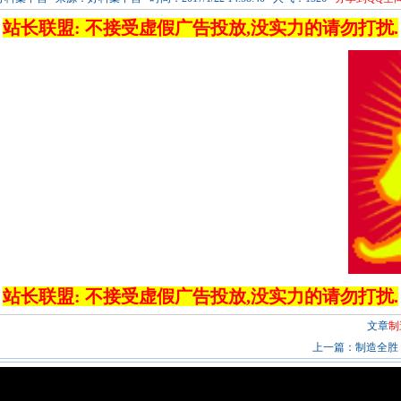
站长联盟: 不接受虚假广告投放,没实力的请勿打扰.
站长联盟: 不接受虚假广告投放,没实力的请勿打扰.
文章
制
上一篇：
制造全胜