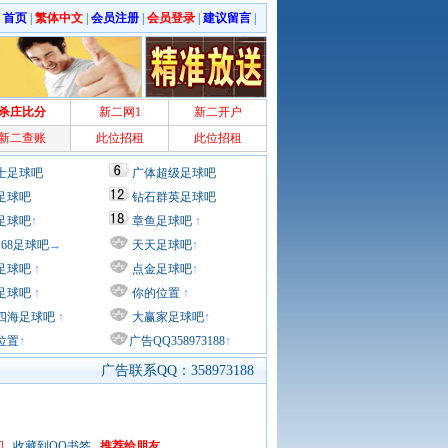
|
首页
|
繁体中文
|
会员注册
|
会员登录
|
建议留言
|
杀庄比分
新二网1
新二开户
新二查账
此位招租
此位招租
士足球吧
广体超级足球吧
足球吧
钻石群英足球吧
足球吧
↑
章鱼足球吧
↑
168足球吧
→
天天足球吧
↑
足球吧
↑
点金足球吧
↑
足球吧
↑
你的位置
↑
四海足球吧
↑
大赢家足球吧
↑
位置
↑
广告QQ358973188
↑
广告联系QQ：358973188
间
收藏到QQ书签
推荐给朋友