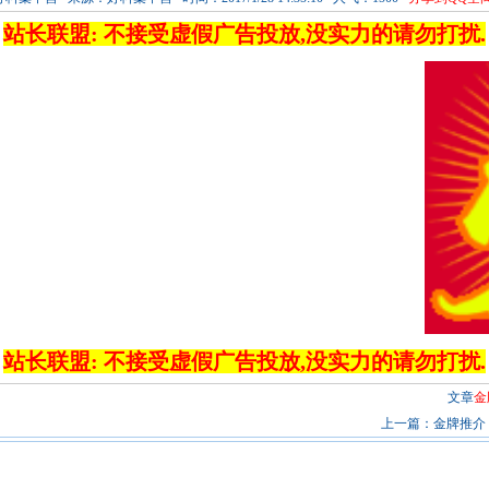
站长联盟: 不接受虚假广告投放,没实力的请勿打扰.
站长联盟: 不接受虚假广告投放,没实力的请勿打扰.
文章
金
上一篇：
金牌推介