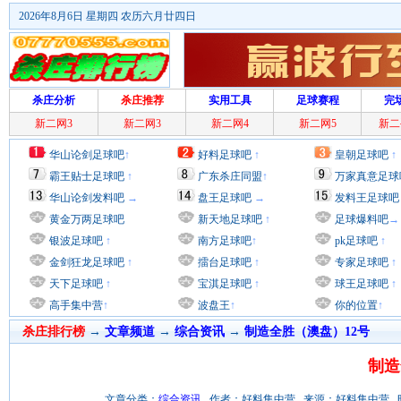
2026年8月6日 星期四 农历六月廿四日
杀庄分析
杀庄推荐
实用工具
足球赛程
完
新二网3
新二网3
新二网4
新二网5
新二
华山论剑足球吧
↑
好料足球吧
↑
皇朝足球吧
↑
霸王贴士足球吧
↑
广东杀庄同盟
↑
万家真意足球
华山论剑发料吧
→
盘王足球吧
→
发料王足球吧
黄金万两足球吧
新天地足球吧
↑
足球爆料吧
→
银波足球吧
↑
南方足球吧
↑
pk足球吧
↑
金剑狂龙足球吧
↑
擂台足球吧
↑
专家足球吧
↑
天下足球吧
↑
宝淇足球吧
↑
球王足球吧
↑
高手集中营
↑
波盘王
↑
你的位置
↑
杀庄排行榜
→
文章频道
→
综合资讯
→
制造全胜（澳盘）12号
制造
文章分类：
综合资讯
作者：好料集中营 来源：好料集中营 时间：201