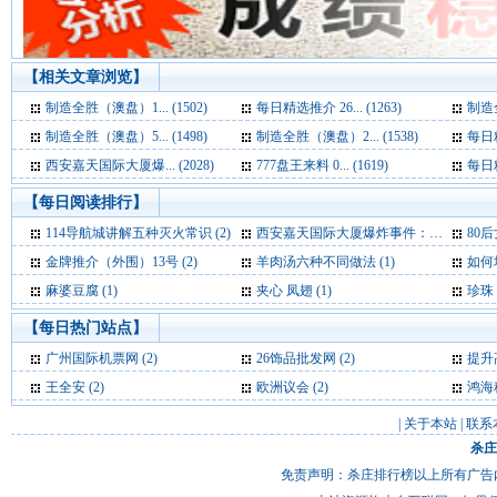
【相关文章浏览】
制造全胜（澳盘）1... (1502)
每日精选推介 26... (1263)
制造全
制造全胜（澳盘）5... (1498)
制造全胜（澳盘）2... (1538)
每日精
西安嘉天国际大厦爆... (2028)
777盘王来料 0... (1619)
每日精
【每日阅读排行】
114导航城讲解五种灭火常识 (2)
西安嘉天国际大厦爆炸事件：基本确定为液化气爆炸 (2)
80后女
金牌推介（外围）13号 (2)
羊肉汤六种不同做法 (1)
如何
麻婆豆腐 (1)
夹心 凤翅 (1)
珍珠 
【每日热门站点】
广州国际机票网
(2)
26饰品批发网
(2)
提升
王全安
(2)
欧洲议会
(2)
鸿海
|
关于本站
|
联系
杀庄
免责声明：杀庄排行榜以上所有广告