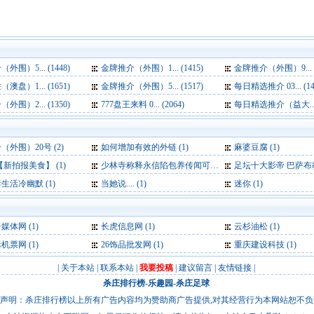
外围）5... (1448)
金牌推介（外围）1... (1415)
金牌推介（外围）9... (
澳盘）1... (1651)
金牌推介（外围）5... (1517)
每日精选推介 03... (14
外围）2... (1350)
777盘王来料 0... (2064)
每日精选推介（益大... (
外围）20号 (2)
如何增加有效的外链 (1)
麻婆豆腐 (1)
【新拍报美食】 (1)
少林寺称释永信陷包养传闻可能与其拒上市有关 (1)
足坛十大影帝 巴萨布教授加冕毫无争
生活冷幽默 (1)
当她说.... (1)
迷你 (1)
告媒体网
(1)
长虎信息网
(1)
云杉油松
(1)
际机票网
(1)
26饰品批发网
(1)
重庆建设科技
(1)
|
关于本站
|
联系本站
|
我要投稿
|
建议留言
|
友情链接
|
杀庄排行榜
-
乐趣园
-
杀庄足球
声明：杀庄排行榜以上所有广告内容均为赞助商广告提供,对其经营行为本网站恕不负