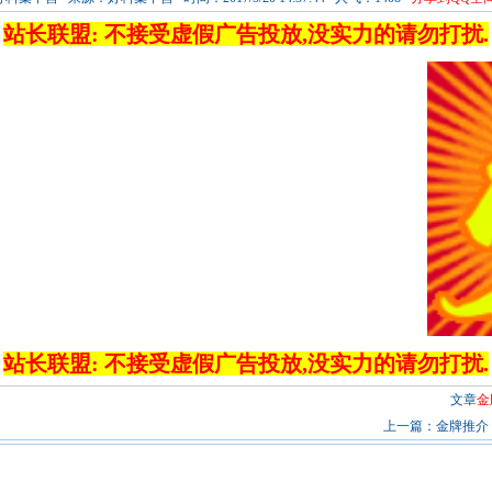
站长联盟: 不接受虚假广告投放,没实力的请勿打扰.
站长联盟: 不接受虚假广告投放,没实力的请勿打扰.
文章
金
上一篇：
金牌推介