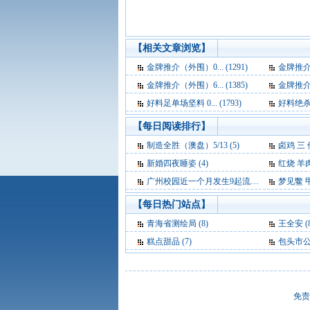
【相关文章浏览】
金牌推介（外围）0... (1291)
金牌推介（
金牌推介（外围）6... (1385)
金牌推介（
好料足单场坚料 0... (1793)
好料绝杀盘王
【每日阅读排行】
制造全胜（澳盘）5/13 (5)
卤鸡 三 件
新婚四夜睡姿 (4)
红烧 羊
广州校园近一个月发生9起流感聚集性病例 (4)
梦见鳖 甲鱼是什
【每日热门站点】
青海省测绘局
(8)
王全安
(
糕点甜品
(7)
包头市
免责