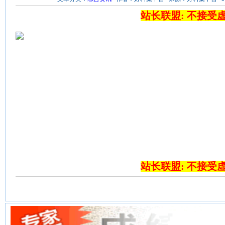
站长联盟: 不接受
站长联盟: 不接受