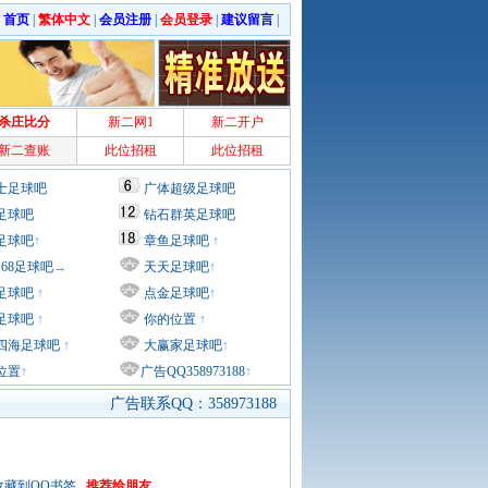
|
首页
|
繁体中文
|
会员注册
|
会员登录
|
建议留言
|
杀庄比分
新二网1
新二开户
新二查账
此位招租
此位招租
士足球吧
广体超级足球吧
足球吧
钻石群英足球吧
足球吧
↑
章鱼足球吧
↑
168足球吧
→
天天足球吧
↑
足球吧
↑
点金足球吧
↑
足球吧
↑
你的位置
↑
四海足球吧
↑
大赢家足球吧
↑
位置
↑
广告QQ358973188
↑
广告联系QQ：358973188
收藏到QQ书签
推荐给朋友