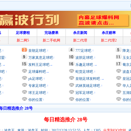
具
足球赛程
完场赛果
杀庄新闻
杀庄赔率
4
新二网5
新二手机网
新二代理
新二代理2
吧
↑
皇朝足球吧
↑
777足球吧
↑
降龙
同盟
↑
万家真意足球吧
↑
波胆足球吧
↑
玉女
吧
→
发料王足球吧
→
乐趣足球吧
→
葡京
球吧
↑
足球爆料吧
→
蛇货足球吧
↑
波盘
吧
↑
pk足球吧
↑
皇朝足球发料吧
→
皇冠
吧
↑
专家足球吧
↑
武林英雄足球吧
↑
华人
吧
↑
球王足球吧
↑
冠军足球吧
↑
五湖
你的位置
↑
你的位置
↑
你的
每日精选推介 28号
每日精选推介 28号
波盘王 来源：波盘王 时间：2017/12/28 13:52:55 人气：1305
分享到QQ空间