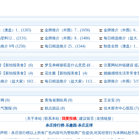
澳盘）1... (1265)
金牌推介（外围）7... (1656)
金牌推介（外围）6... (
12.... (2131)
金牌推介（外围）8... (1466)
每日精选推介（益大... (
介 9号 (1250)
每日精选推介 25... (1344)
制造全胜（澳盘）1... (
骨【新拍报美食】 (6)
梦见单峰骆驼是什么意思-好不好-代表什么-周公解梦 (5)
注重网站外链建设 提高网站快速发
茶【新拍报美食】 (4)
花生酱【新拍报美食】 (4)
婚姻感情生活常常拿苦作乐
（益大家）10/20 (4)
每日精选推介（益大家）11/24 (4)
金牌推介（外围）5/15 
考网
(9)
青海省测绘局
(9)
王全安
(9)
天气预报
(9)
糕点甜品
(8)
佳木斯市中心医院
(7)
|
关于本站
|
联系本站
|
我要投稿
|
建议留言
|
友情链接
|
杀庄排行榜
-
乐趣园
-
杀庄足球
声明：杀庄排行榜以上所有广告内容均为赞助商广告提供,对其经营行为本网站恕不负