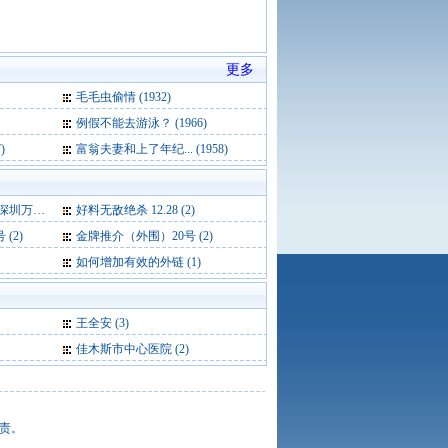
更多
毛毛虫偷情 (1932)
例假不能去游泳？ (1966)
)
富翁夫妻和上了年纪... (1958)
家” (2)
好料无敌绝杀 12.28 (2)
(2)
金牌推介（外围）20号 (2)
如何增加有效的外链 (1)
王全安
(3)
佳木斯市中心医院
(2)
责。