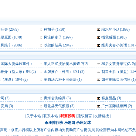
夫 (2079)
种胡子 (1730)
缩水的小JJ (1893)
原因 (1879)
风流的妻子 (1997)
插我后面 (1910)
踏车 (2086)
吵架的结果 (2042)
经典夫妻小笑话 (1817
厦爆炸事件：基本确定为液化气爆炸 (2)
湖人正式接洽魔术黄蜂 官方求购霍华德+保罗 (2)
80后女孩身家过亿 为深圳万润科技“三当
介（益大家）9/3 (2)
金牌推介（外围）3/31 (2)
制造全胜（澳盘）25号 
澳盘）10号 (2)
羊肉汤六种不同做法 (1)
如何删除负面信息 (1)
考网
(3)
青海省测绘局
(3)
糕点甜品
(3)
公安局
(3)
通化县天气预报
(3)
广州国际机票网
(2)
|
关于本站
|
联系本站
|
我要投稿
|
建议留言
|
友情链接
|
杀庄排行榜
-
乐趣园
-
杀庄足球
声明：杀庄排行榜以上所有广告内容均为赞助商广告提供,对其经营行为本网站恕不负