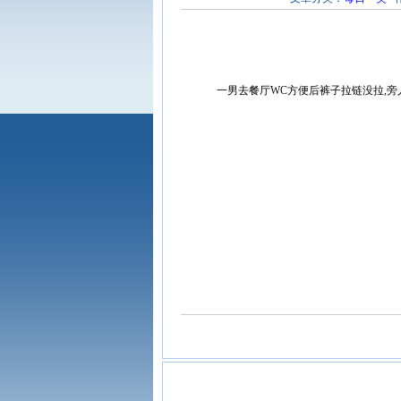
一男去餐厅WC方便后裤子拉链没拉,