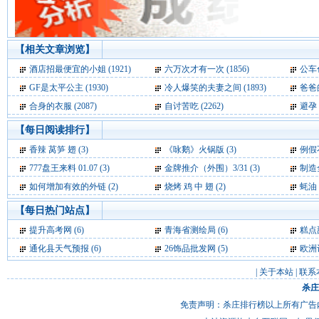
【相关文章浏览】
酒店招最便宜的小姐 (1921)
六万次才有一次 (1856)
公车色
GF是太平公主 (1930)
冷人爆笑的夫妻之间 (1893)
爸爸的
合身的衣服 (2087)
自讨苦吃 (2262)
避孕 (
【每日阅读排行】
香辣 莴笋 翅 (3)
《咏鹅》火锅版 (3)
例假
777盘王来料 01.07 (3)
金牌推介（外围）3/31 (3)
制造
如何增加有效的外链 (2)
烧烤 鸡 中 翅 (2)
蚝油 
【每日热门站点】
提升高考网
(6)
青海省测绘局
(6)
糕点
通化县天气预报
(6)
26饰品批发网
(5)
欧洲
|
关于本站
|
联系
杀庄
免责声明：杀庄排行榜以上所有广告