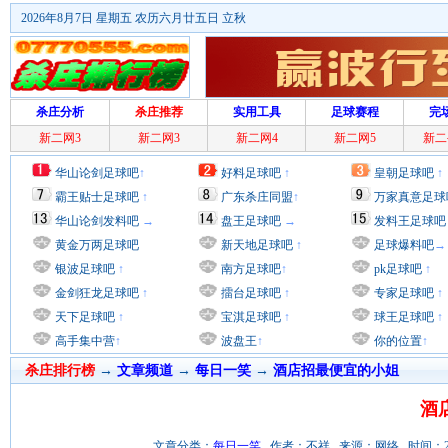
2026年8月7日 星期五 农历六月廿五日 立秋
杀庄分析
杀庄推荐
实用工具
足球赛程
完
新二网3
新二网3
新二网4
新二网5
新二
华山论剑足球吧
↑
好料足球吧
↑
皇朝足球吧
↑
霸王贴士足球吧
↑
广东杀庄同盟
↑
万家真意足球
华山论剑发料吧
→
盘王足球吧
→
发料王足球吧
黄金万两足球吧
新天地足球吧
↑
足球爆料吧
→
银波足球吧
↑
南方足球吧
↑
pk足球吧
↑
金剑狂龙足球吧
↑
擂台足球吧
↑
专家足球吧
↑
天下足球吧
↑
宝淇足球吧
↑
球王足球吧
↑
高手集中营
↑
波盘王
↑
你的位置
↑
杀庄排行榜
→
文章频道
→
每日一笑
→
酒店招最便宜的小姐
酒
文章分类：
每日一笑
作者：不祥 来源：网络 时间：2011/9