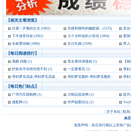
【相关文章浏览】
许愿！歹毒的丈夫 (1865)
车模和模特的幽默讽... (3135)
美女看
下半身穿丝袜 (2061)
几个古时候的小笑话 (1894)
爱国老
全家爱动物 (1866)
生日礼物 (2100)
男人与
【每日阅读排行】
香醋 鸡翅 (1)
美女看待潜规则 (1)
【相拍
护肤杀手你绝对想不到 (1)
一定要看完 (1)
孕妇梦
孕妇梦见流血-孕妇梦见流血是什么意思-好不好-代表什么 (1)
孕妇梦见鳌虾-孕妇梦见鳌虾是什么意思-好不好-代表什么 (1)
孕妇梦见
【每日热门站点】
广州汽车团购网
(1)
26饰品批发网
(1)
提升
速配网
(1)
华声贴图论坛
(1)
Ver
|
关于本站
|
联系
杀庄
免责声明：杀庄排行榜以上所有广告