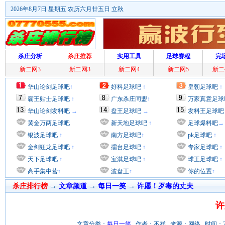
2026年8月7日 星期五 农历六月廿五日 立秋
杀庄分析
杀庄推荐
实用工具
足球赛程
完
新二网3
新二网3
新二网4
新二网5
新二
华山论剑足球吧
↑
好料足球吧
↑
皇朝足球吧
↑
霸王贴士足球吧
↑
广东杀庄同盟
↑
万家真意足球
华山论剑发料吧
→
盘王足球吧
→
发料王足球吧
黄金万两足球吧
新天地足球吧
↑
足球爆料吧
→
银波足球吧
↑
南方足球吧
↑
pk足球吧
↑
金剑狂龙足球吧
↑
擂台足球吧
↑
专家足球吧
↑
天下足球吧
↑
宝淇足球吧
↑
球王足球吧
↑
高手集中营
↑
波盘王
↑
你的位置
↑
杀庄排行榜
→
文章频道
→
每日一笑
→
许愿！歹毒的丈夫
许
文章分类：
每日一笑
作者：不祥 来源：网络 时间：2011/9