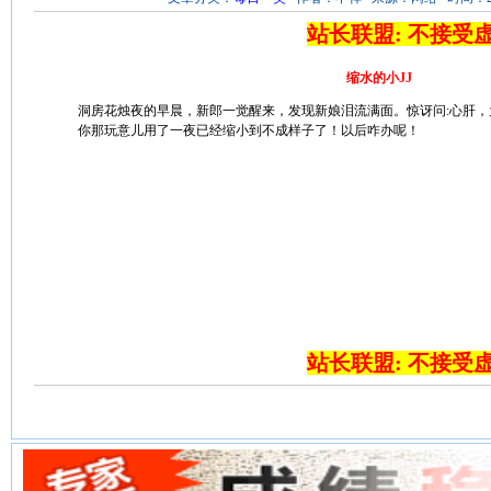
站长联盟: 不接受
缩水的小JJ
洞房花烛夜的早晨，新郎一觉醒来，发现新娘泪流满面。惊讶问:心肝，
你那玩意儿用了一夜已经缩小到不成样子了！以后咋办呢！
站长联盟: 不接受