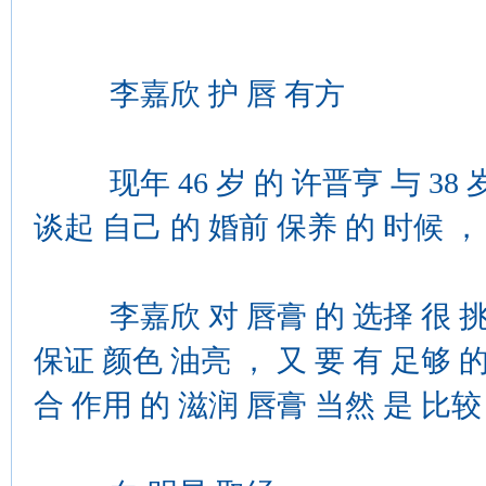
李嘉欣 护 唇 有方
现年 46 岁 的 许晋亨 与 38 岁
谈起 自己 的 婚前 保养 的 时候 ，
李嘉欣 对 唇膏 的 选择 很 挑剔
保证 颜色 油亮 ， 又 要 有 足够 的
合 作用 的 滋润 唇膏 当然 是 比较