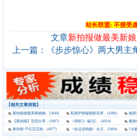
站长联盟: 不接受
文章
新拍报做最美新娘
上一篇：
《步步惊心》两大男主角护
【相关文章浏览】
新拍报做最美新娘婚... (3649)
私家护肤秘籍影后李... (4386)
姥原友
【新拍报】范范分享... (3667)
《窃听2》破2亿 ... (4014)
极致窈
新拍报-千亿宝宝妈... (4077)
《命运交响曲》女主... (3494)
5大家