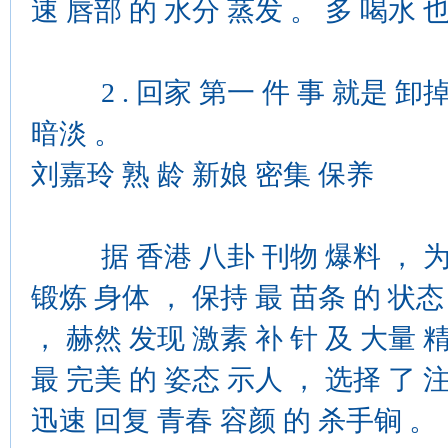
速 唇部 的 水分 蒸发 。 多 喝水 也
2 . 回家 第一 件 事 就是 卸掉 
暗淡 。
刘嘉玲 熟 龄 新娘 密集 保养
据 香港 八卦 刊物 爆料 ， 为 迎
锻炼 身体 ， 保持 最 苗条 的 状态 
， 赫然 发现 激素 补 针 及 大量 精
最 完美 的 姿态 示人 ， 选择 了 
迅速 回复 青春 容颜 的 杀手锏 。