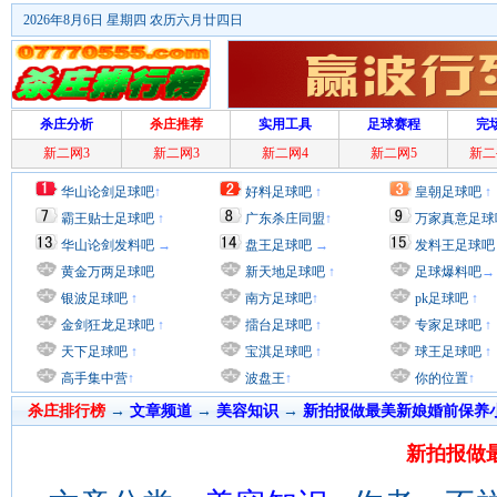
2026年8月6日 星期四 农历六月廿四日
杀庄分析
杀庄推荐
实用工具
足球赛程
完
新二网3
新二网3
新二网4
新二网5
新二
华山论剑足球吧
↑
好料足球吧
↑
皇朝足球吧
↑
霸王贴士足球吧
↑
广东杀庄同盟
↑
万家真意足球
华山论剑发料吧
→
盘王足球吧
→
发料王足球吧
黄金万两足球吧
新天地足球吧
↑
足球爆料吧
→
银波足球吧
↑
南方足球吧
↑
pk足球吧
↑
金剑狂龙足球吧
↑
擂台足球吧
↑
专家足球吧
↑
天下足球吧
↑
宝淇足球吧
↑
球王足球吧
↑
高手集中营
↑
波盘王
↑
你的位置
↑
杀庄排行榜
→
文章频道
→
美容知识
→
新拍报做最美新娘婚前保养
新拍报做