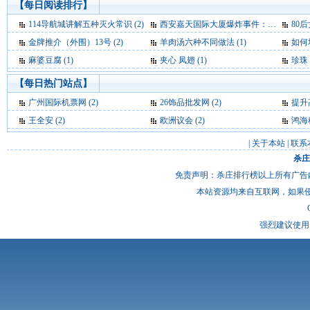
【每日阅读排行】
114导航城讲解五种灭火常识 (2)
西安嘉天国际大厦爆炸事件：基本确定为液化气爆炸 (2)
80后女
金牌推介（外围）13号 (2)
羊肉汤六种不同做法 (1)
如何
麻婆豆腐 (1)
夹心 凤翅 (1)
珍珠 
【每日热门站点】
广州国际机票网
(2)
26饰品批发网
(2)
提升
王全安
(2)
欧洲议会
(2)
鸿海
|
关于本站
|
联系
杀庄
免责声明：杀庄排行榜以上所有广告
本站资源均来自互联网，如果
强烈建议使用 I