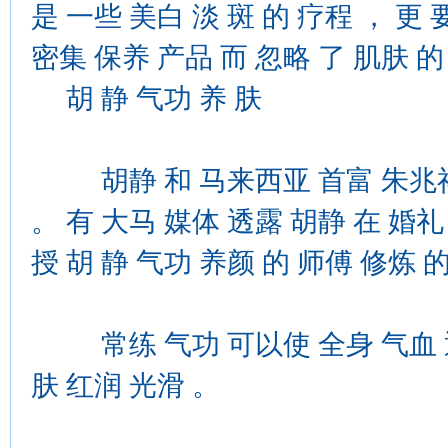
是 一些 美白 淡 斑 的 疗程 ， 更
密集 保养 产品 而 忽略 了 肌肤 的
胡 静 气功 养 肤
胡静 和 马来西亚 首富 朱兆祥 
。 有 大马 媒体 透露 胡静 在 婚礼
授 胡 静 气功 养颜 的 师傅 修炼 
常练 气功 可以使 全身 气血 通畅
肤 红润 光滑 。