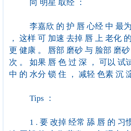
向 明星 取经 ：
李嘉欣 的 护 唇 心经 中 最为 
， 这样 可 加速 去掉 唇 上 老化 
更 健康 。 唇部 磨砂 与 脸部 磨砂
次 。 如果 唇 色 过 深 ， 可以 试
中 的 水分 锁 住 ， 减轻 色素 沉 
Tips ：
1 . 要 改掉 经常 舔 唇 的 习惯