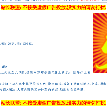
站长联盟: 不接受虚假广告投放,没实力的请勿打扰.
酱油 20 克 , 清油 l000 克 .
才 好吃
 上火 煮 至 八 成熟 , 捞 出 用 净 布 擦 去 肉皮 上 的 水分 , 趁 热 抹 上 酱
 皮朝 下 放入 锅 中 炸 至 呈 深 红色 , 捞 出 晾 凉 , 皮朝 下 放在 砧板 上 , 切成 7 厘米 长
匀 倒入 酱油 , 入 蒸锅 蒸 约 30 分钟 至 肉 软 烂 , 取出 扣 在 盘子 里 .
站长联盟: 不接受虚假广告投放,没实力的请勿打扰.