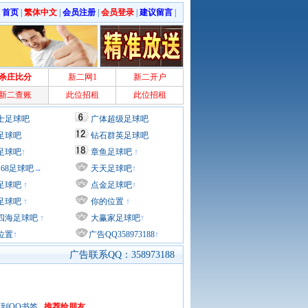
|
首页
|
繁体中文
|
会员注册
|
会员登录
|
建议留言
|
杀庄比分
新二网1
新二开户
新二查账
此位招租
此位招租
士足球吧
广体超级足球吧
足球吧
钻石群英足球吧
足球吧
↑
章鱼足球吧
↑
168足球吧
→
天天足球吧
↑
足球吧
↑
点金足球吧
↑
足球吧
↑
你的位置
↑
四海足球吧
↑
大赢家足球吧
↑
位置
↑
广告QQ358973188
↑
广告联系QQ：358973188
到QQ书签
推荐给朋友