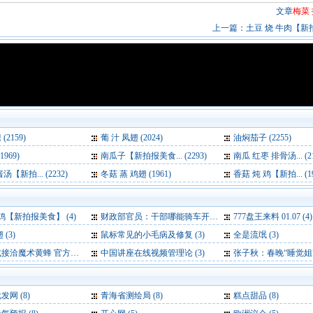
文章
梅菜
上一篇：
土豆 烧 牛肉【
2159)
葡 汁 凤翅 (2024)
油焖茄子 (2255)
1969)
南瓜子【新拍报美食... (2293)
南瓜 红枣 排骨汤... (21
【新拍... (2232)
冬菇 蒸 鸡翅 (1961)
香菇 炖 鸡【新拍... (19
鸡【新拍报美食】 (4)
财政部官员：干部哪能骑车开会 公车费是要花的 (4)
777盘王来料 01.07 (4)
(3)
鼠标常见的小毛病及修复 (3)
全是流氓 (3)
术黄蜂 官方求购霍华德+保罗 (3)
中国讲座在线视频管理论 (3)
张子秋：春晚“睡觉姐”曝红带给央视多
批发网
(8)
青海省测绘局
(8)
糕点甜品
(8)