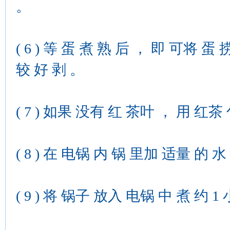
。
( 6 ) 等 蛋 煮 熟 后 ， 即 可将 
较 好 剥 。
( 7 ) 如果 没有 红 茶叶 ， 用 红
( 8 ) 在 电锅 内 锅 里加 适量 的
( 9 ) 将 锅子 放入 电锅 中 煮 约