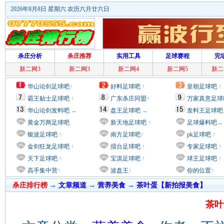
2026年8月8日 星期六 农历六月廿六日
杀庄分析
杀庄推荐
实用工具
足球赛程
完
新二网3
新二网3
新二网4
新二网5
新二
华山论剑足球吧
↑
好料足球吧
↑
皇朝足球吧
↑
霸王贴士足球吧
↑
广东杀庄同盟
↑
万家真意足球
华山论剑发料吧
→
盘王足球吧
→
发料王足球吧
黄金万两足球吧
新天地足球吧
↑
足球爆料吧
→
银波足球吧
↑
南方足球吧
↑
pk足球吧
↑
金剑狂龙足球吧
↑
擂台足球吧
↑
专家足球吧
↑
天下足球吧
↑
宝淇足球吧
↑
球王足球吧
↑
高手集中营
↑
波盘王
↑
你的位置
↑
杀庄排行榜
→
文章频道
→
营养美食
→
茶叶蛋【新拍报美食】
茶叶