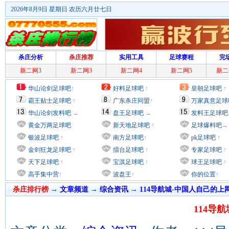
2026年8月9日 星期日 农历六月廿七日
杀庄分析
杀庄推荐
实用工具
足球赛程
完
新二网3
新二网3
新二网4
新二网5
新二
华山论剑足球吧
↑
好料足球吧
↑
皇朝足球吧
↑
霸王贴士足球吧
↑
广东杀庄同盟
↑
万家真意足球
华山论剑发料吧
→
盘王足球吧
→
发料王足球吧
黄金万两足球吧
新天地足球吧
↑
足球爆料吧
→
银波足球吧
↑
南方足球吧
↑
pk足球吧
↑
金剑狂龙足球吧
↑
擂台足球吧
↑
专家足球吧
↑
天下足球吧
↑
宝淇足球吧
↑
球王足球吧
↑
高手集中营
↑
波盘王
↑
你的位置
↑
杀庄排行榜
→
文章频道
→
综合资讯
→
114导航城-中国人自己的上
114导