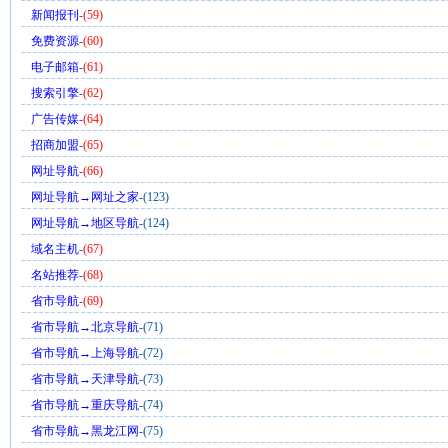
新闻报刊
-
(59)
免费资源
-
(60)
电子邮箱
-
(61)
搜索引擎
-
(62)
广告传媒
-
(64)
招商加盟
-
(65)
网址导航
-
(66)
网址导航→网址之家
-(123)
网址导航→地区导航
-(124)
域名主机
-
(67)
名站推荐
-
(68)
省市导航
-
(69)
省市导航→北京导航
-(71)
省市导航→上海导航
-(72)
省市导航→天津导航
-(73)
省市导航→重庆导航
-(74)
省市导航→黑龙江网
-(75)