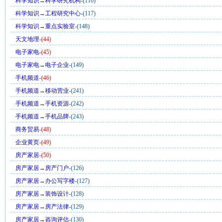
科学知识→科学研究机构
-(110)
科学知识→工程研究中心
-(117)
科学知识→重点实验室
-(148)
天文地理
-
(44)
电子家电
-
(45)
电子家电→电子企业
-(149)
手机频道
-
(46)
手机频道→移动营业
-(241)
手机频道→手机资源
-(242)
手机频道→手机品牌
-(243)
商务贸易
-
(48)
企业黄页
-
(49)
房产家居
-
(50)
房产家居→房产门户
-(126)
房产家居→办公写字楼
-(127)
房产家居→装饰设计
-(128)
房产家居→房产法律
-(129)
房产家居→咨询评估
-(130)