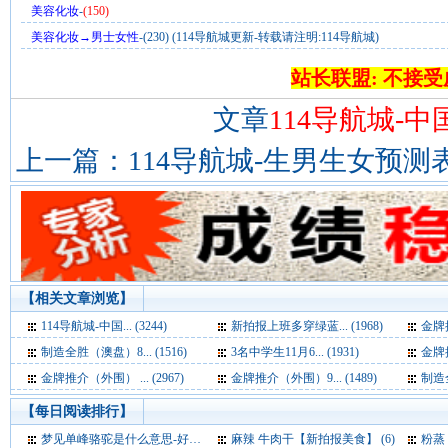
美容化妆
-
(150)
美容化妆→男士女性
-(230) (114导航城更新-转载请注明:114导航城)
站长联盟: 不接
文章
114导航城-
上一篇：
114导航城-生男生女预测
【相关文章浏览】
114导航城-中国... (3244)
新拍报上班多穿绿蓝... (1968)
金牌推
制造全胜（澳盘）8... (1516)
3名中学生11月6... (1931)
金牌推
金牌推介（外围） ... (2967)
金牌推介（外围）9... (1489)
制造全
【每日阅读排行】
梦见单峰骆驼是什么意思-好不好-代表什么-周公解梦 (7)
麻辣 牛肉干【新拍报美食】 (6)
粉蒸