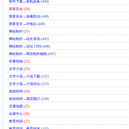
软件下载→装机必备
-(444)
黑客安全
-
(20)
黑客安全→病毒防治
-(448)
黑客安全→IP地址
-(449)
网站制作
-
(21)
网站制作→站长资讯
-(445)
网站制作→论坛 CMS
-(446)
网站制作→网页制作辅助
-(447)
军事情报
-
(22)
文学小说
-
(23)
文学小说→小说下载
-(121)
文学小说→小说论坛
-(122)
旅游休闲
-
(24)
旅游休闲→酒店预订
-(244)
交通地图
-
(25)
会展中心
-
(26)
教育培训
-
(27)
教育培训→教育媒体
-(145)