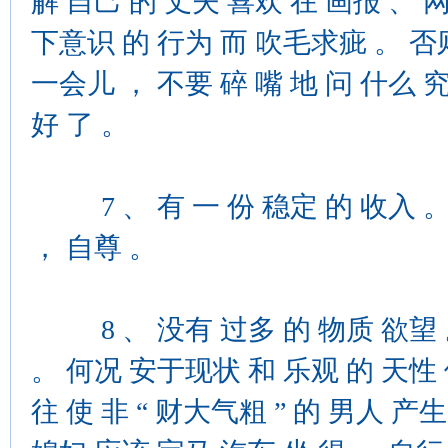
解 自己 的 丈夫 喜欢 在 画报 、 
下意识 的 行为 而 吹毛求疵 。 否则
一会儿 ， 不要 碎 嘴 地 问 什么 究
好 了 。
7 、 有 一 份 稳定 的 收入 。
， 自尊 。
8 、 没有 过多 的 物质 欲望 。
。 何况 安于现状 和 乐观 的 天性 
往 使 非 “ 财大气粗 ” 的 男人 产