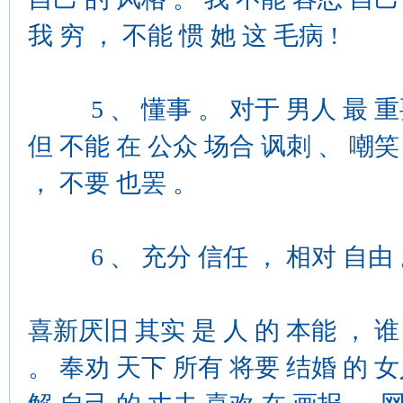
我 穷 ， 不能 惯 她 这 毛病 !
5 、 懂事 。 对于 男人 最 重要 
但 不能 在 公众 场合 讽刺 、 嘲笑
， 不要 也罢 。
6 、 充分 信任 ， 相对 自由
喜新厌旧 其实 是 人 的 本能 ， 谁
。 奉劝 天下 所有 将要 结婚 的 女