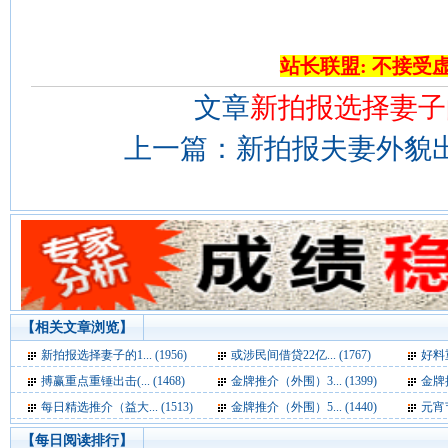
站长联盟: 不接受
文章
新拍报选择妻子
上一篇：
新拍报夫妻外貌出
【相关文章浏览】
新拍报选择妻子的1... (1956)
或涉民间借贷22亿... (1767)
好料重
搏赢重点重锤出击(... (1468)
金牌推介（外围）3... (1399)
金牌推
每日精选推介（益大... (1513)
金牌推介（外围）5... (1440)
元宵节
【每日阅读排行】