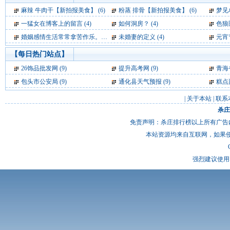
麻辣 牛肉干【新拍报美食】 (6)
粉蒸 排骨【新拍报美食】 (6)
梦见单峰骆
一猛女在博客上的留言 (4)
如何洞房？ (4)
色狼医
婚姻感情生活常常拿苦作乐。 (4)
未婚妻的定义 (4)
元宵节祝福
【每日热门站点】
26饰品批发网
(9)
提升高考网
(9)
青海
包头市公安局
(9)
通化县天气预报
(9)
糕点
|
关于本站
|
联系
杀庄
免责声明：杀庄排行榜以上所有广告
本站资源均来自互联网，如果
强烈建议使用 I