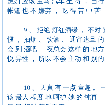
媳妇 应该 宝马 汽车 坐 得 ， 自行
帐篷 也 不 嫌弃 ， 吃 得 苦 中 苦
9 、 拒绝 灯红酒绿 ， 不对 异性
惯 ， 抽烟 、 饮酒 、 通宵达旦 的
会 到 酒吧 、 夜总会 这样 的 地方
悦 异性 ， 所以 不会 主动 和 别的
。
10 、 天真 有 一点 童趣 。 一
该 最大 程度 地 呵护 她 的 纯真 。