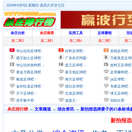
2026年8月9日 星期日 农历六月廿七日
杀庄分析
杀庄推荐
实用工具
足球赛程
完
新二网3
新二网3
新二网4
新二网5
新二
华山论剑足球吧
↑
好料足球吧
↑
皇朝足球吧
↑
霸王贴士足球吧
↑
广东杀庄同盟
↑
万家真意足球
华山论剑发料吧
→
盘王足球吧
→
发料王足球吧
黄金万两足球吧
新天地足球吧
↑
足球爆料吧
→
银波足球吧
↑
南方足球吧
↑
pk足球吧
↑
金剑狂龙足球吧
↑
擂台足球吧
↑
专家足球吧
↑
天下足球吧
↑
宝淇足球吧
↑
球王足球吧
↑
高手集中营
↑
波盘王
↑
你的位置
↑
杀庄排行榜
→
文章频道
→
综合资讯
→
新拍报选择妻子的15条标准
新拍报选