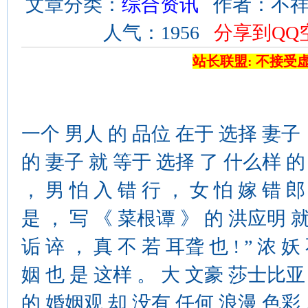
文章分类：
综合资讯
作者：不祥 来
人气：1956
分享到QQ
站长联盟: 不接受
一个 男人 的 品位 在于 选择 妻子
的 妻子 就 等于 选择 了 什么样 的
， 男 怕 入 错 行 ， 女 怕 嫁 错 
是 ， 写 《 菜根谭 》 的 洪应明 就 
诟 谇 ， 真 不 若 耳聋 也 ! ” 浓 
姻 也 是 这样 。 大 文豪 莎士比亚
的 婚姻观 却 没有 任何 浪漫 色彩 