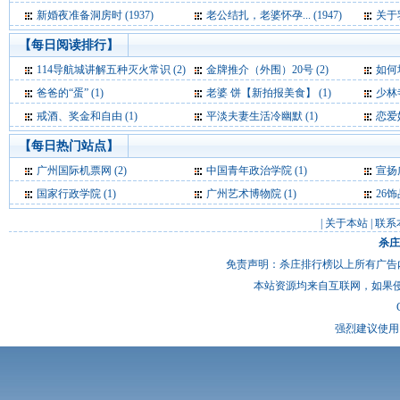
新婚夜准备洞房时 (1937)
老公结扎，老婆怀孕... (1947)
关于乳
【每日阅读排行】
114导航城讲解五种灭火常识 (2)
金牌推介（外围）20号 (2)
如何
爸爸的“蛋” (1)
老婆 饼【新拍报美食】 (1)
少林寺称
戒酒、奖金和自由 (1)
平淡夫妻生活冷幽默 (1)
恋爱妙
【每日热门站点】
广州国际机票网
(2)
中国青年政治学院
(1)
宣扬
国家行政学院
(1)
广州艺术博物院
(1)
26
|
关于本站
|
联系
杀庄
免责声明：杀庄排行榜以上所有广告
本站资源均来自互联网，如果
强烈建议使用 I