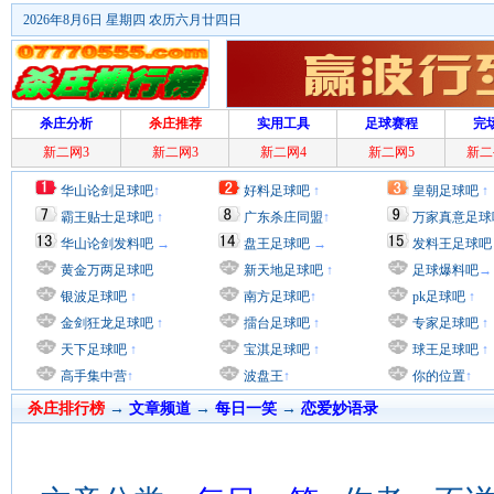
2026年8月6日 星期四 农历六月廿四日
杀庄分析
杀庄推荐
实用工具
足球赛程
完
新二网3
新二网3
新二网4
新二网5
新二
华山论剑足球吧
↑
好料足球吧
↑
皇朝足球吧
↑
霸王贴士足球吧
↑
广东杀庄同盟
↑
万家真意足球
华山论剑发料吧
→
盘王足球吧
→
发料王足球吧
黄金万两足球吧
新天地足球吧
↑
足球爆料吧
→
银波足球吧
↑
南方足球吧
↑
pk足球吧
↑
金剑狂龙足球吧
↑
擂台足球吧
↑
专家足球吧
↑
天下足球吧
↑
宝淇足球吧
↑
球王足球吧
↑
高手集中营
↑
波盘王
↑
你的位置
↑
杀庄排行榜
→
文章频道
→
每日一笑
→
恋爱妙语录