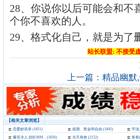
28、你说你以后可能会和不
个你不喜欢的人。
29、格式化自己，就是为了
站长联盟: 不接受
上一篇：
精品幽默
【相关文章浏览】
恋爱妙语录 (1851)
戒酒、奖金和自由 (1845)
平淡夫
爆笑冷人:抬杠MM... (1856)
当天有效 (2152)
爸爸的