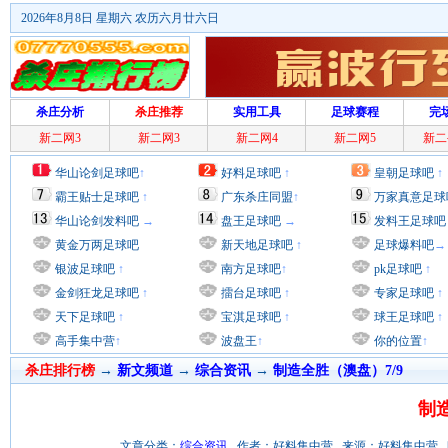
2026年8月8日 星期六 农历六月廿六日
杀庄分析
杀庄推荐
实用工具
足球赛程
完
新二网3
新二网3
新二网4
新二网5
新二
华山论剑足球吧
↑
好料足球吧
↑
皇朝足球吧
↑
霸王贴士足球吧
↑
广东杀庄同盟
↑
万家真意足球
华山论剑发料吧
→
盘王足球吧
→
发料王足球吧
黄金万两足球吧
新天地足球吧
↑
足球爆料吧
→
银波足球吧
↑
南方足球吧
↑
pk足球吧
↑
金剑狂龙足球吧
↑
擂台足球吧
↑
专家足球吧
↑
天下足球吧
↑
宝淇足球吧
↑
球王足球吧
↑
高手集中营
↑
波盘王
↑
你的位置
↑
杀庄排行榜
→
新文频道
→
综合资讯
→
制造全胜（澳盘）7/9
制造
文章分类：
综合资讯
作者：好料集中营 来源：好料集中营 时间：201