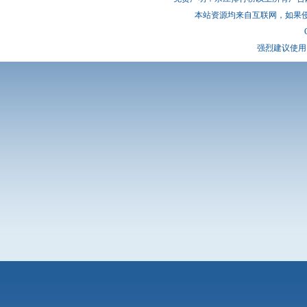
本站资源均来自互联网，如果
强烈建议使用 I