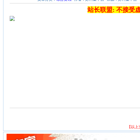
站长联盟: 不接受
【以上