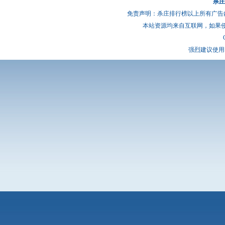
杀庄
免责声明：杀庄排行榜以上所有广告
本站资源均来自互联网，如果
强烈建议使用 I