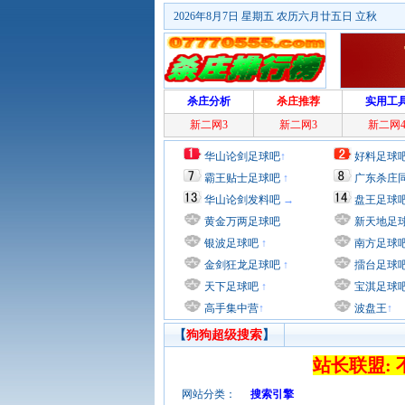
2026年8月7日 星期五 农历六月廿五日 立秋
杀庄分析
杀庄推荐
实用工
新二网3
新二网3
新二网
华山论剑足球吧
↑
好料足球
霸王贴士足球吧
↑
广东杀庄
华山论剑发料吧
→
盘王足球
黄金万两足球吧
新天地足
银波足球吧
↑
南方足球
金剑狂龙足球吧
↑
擂台足球
天下足球吧
↑
宝淇足球
高手集中营
↑
波盘王
↑
【
狗狗超级搜索
】
站长联盟:
网站分类：
搜索引擎