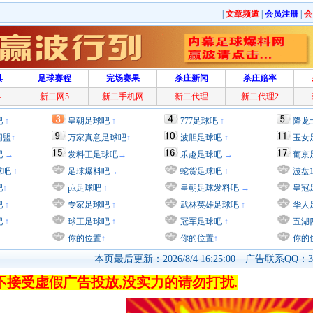
|
文章频道
|
会员注册
|
会
具
足球赛程
完场赛果
杀庄新闻
杀庄赔率
4
新二网5
新二手机网
新二代理
新二代理2
吧
↑
皇朝足球吧
↑
777足球吧
↑
降龙
同盟
↑
万家真意足球吧
↑
波胆足球吧
↑
玉女
吧
→
发料王足球吧
→
乐趣足球吧
→
葡京
球吧
↑
足球爆料吧
→
蛇货足球吧
↑
波盘
吧
↑
pk足球吧
↑
皇朝足球发料吧
→
皇冠
吧
↑
专家足球吧
↑
武林英雄足球吧
↑
华人
吧
↑
球王足球吧
↑
冠军足球吧
↑
五湖
你的位置
↑
你的位置
↑
你的
本页最后更新：2026/8/4 16:25:00 广告联系QQ：35
 不接受虚假广告投放,没实力的请勿打扰.