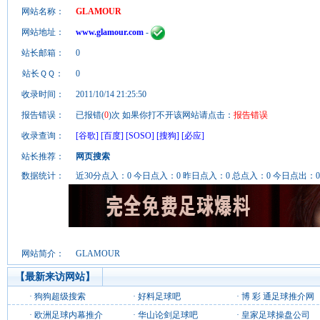
网站名称：
GLAMOUR
网站地址：
www.glamour.com
-
站长邮箱：
0
站长ＱＱ：
0
收录时间：
2011/10/14 21:25:50
报告错误：
已报错(
0
)次 如果你打不开该网站请点击：
报告错误
收录查询：
[谷歌]
[百度]
[SOSO]
[搜狗]
[必应]
站长推荐：
网页搜索
数据统计：
近30分点入：0 今日点入：0 昨日点入：0 总点入：0 今日点出：0
网站简介：
GLAMOUR
【最新来访网站】
·
狗狗超级搜索
·
好料足球吧
·
博 彩 通足球推介网
·
欧洲足球内幕推介
·
华山论剑足球吧
·
皇家足球操盘公司