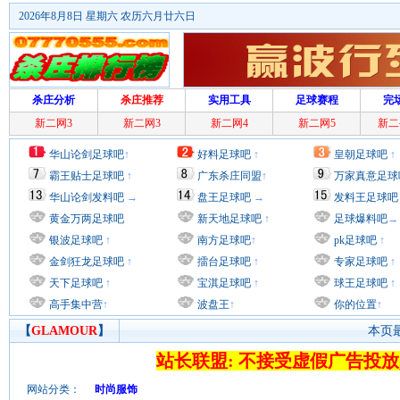
2026年8月8日 星期六 农历六月廿六日
杀庄分析
杀庄推荐
实用工具
足球赛程
完
新二网3
新二网3
新二网4
新二网5
新二
华山论剑足球吧
↑
好料足球吧
↑
皇朝足球吧
↑
霸王贴士足球吧
↑
广东杀庄同盟
↑
万家真意足球
华山论剑发料吧
→
盘王足球吧
→
发料王足球吧
黄金万两足球吧
新天地足球吧
↑
足球爆料吧
→
银波足球吧
↑
南方足球吧
↑
pk足球吧
↑
金剑狂龙足球吧
↑
擂台足球吧
↑
专家足球吧
↑
天下足球吧
↑
宝淇足球吧
↑
球王足球吧
↑
高手集中营
↑
波盘王
↑
你的位置
↑
【
GLAMOUR
】
本页最后
站长联盟: 不接受虚假广告投放
网站分类：
时尚服饰