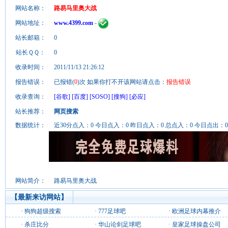
网站名称：
路易马里奥大战
网站地址：
www.4399.com
-
站长邮箱：
0
站长ＱＱ：
0
收录时间：
2011/11/13 21:26:12
报告错误：
已报错(
0
)次 如果你打不开该网站请点击：
报告错误
收录查询：
[谷歌]
[百度]
[SOSO]
[搜狗]
[必应]
站长推荐：
网页搜索
数据统计：
近30分点入：0 今日点入：0 昨日点入：0 总点入：0 今日点出：0
网站简介：
路易马里奥大战
【最新来访网站】
·
狗狗超级搜索
·
777足球吧
·
欧洲足球内幕推介
·
杀庄比分
·
华山论剑足球吧
·
皇家足球操盘公司