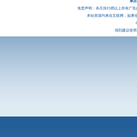
杀庄
免责声明：杀庄排行榜以上所有广告
本站资源均来自互联网，如果
强烈建议使用 I