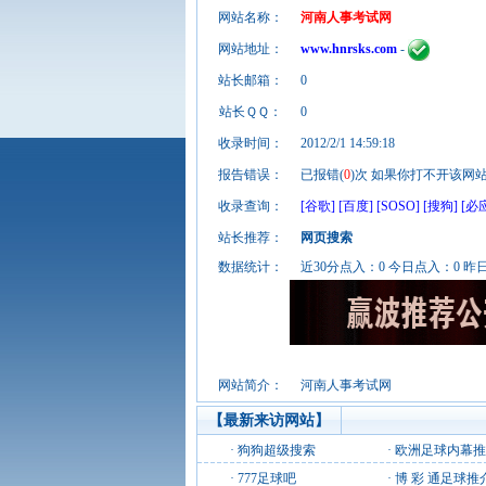
网站名称：
河南人事考试网
网站地址：
www.hnrsks.com
-
站长邮箱：
0
站长ＱＱ：
0
收录时间：
2012/2/1 14:59:18
报告错误：
已报错(
0
)次 如果你打不开该网
收录查询：
[谷歌]
[百度]
[SOSO]
[搜狗]
[必
站长推荐：
网页搜索
数据统计：
近30分点入：0 今日点入：0 昨
网站简介：
河南人事考试网
【最新来访网站】
·
狗狗超级搜索
·
欧洲足球内幕推
·
777足球吧
·
博 彩 通足球推