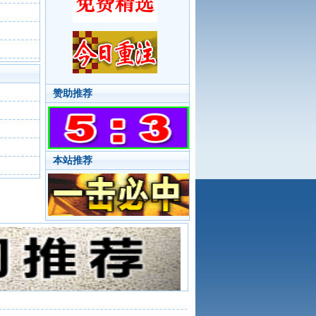
赞助推荐
本站推荐