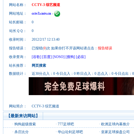
网站名称：
CCTV-3 综艺频道
网站地址：
cctv3.cntv.cn
-
站长邮箱：
0
站长ＱＱ：
0
收录时间：
2012/2/17 12:13:40
报告错误：
已报错(
0
)次 如果你打不开该网站请点击：
报告错误
收录查询：
[谷歌]
[百度]
[SOSO]
[搜狗]
[必应]
站长推荐：
网页搜索
数据统计：
近30分点入：0 今日点入：0 昨日点入：0 总点入：0 今日点出：0
网站简介：
CCTV-3 综艺频道
【最新来访网站】
·
狗狗超级搜索
·
777足球吧
·
欧洲足球内幕推介
·
杀庄比分
·
华山论剑足球吧
·
皇家足球操盘公司