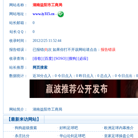
网站名称：
湖南益阳市工商局
网站地址：
www.iy315.cn
-
站长邮箱：
0
站长ＱＱ：
0
收录时间：
2012/2/25 11:52:44
报告错误：
已报错(
0
)次 如果你打不开该网站请点击：
报告错误
收录查询：
[谷歌]
[百度]
[SOSO]
[搜狗]
[必应]
站长推荐：
网页搜索
数据统计：
近30分点入：0 今日点入：0 昨日点入：0 总点入：0 今日点出：0
网站简介：
湖南益阳市工商局
【最新来访网站】
·
狗狗超级搜索
·
好料足球吧
·
欧洲足球内幕推介
·
杀庄比分
·
华山论剑足球吧
·
皇家足球操盘公司