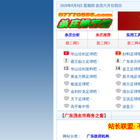
2026年8月6日 星期四 农历六月廿四日
杀庄分析
杀庄推荐
实用工
新二网3
新二网3
新二网
华山论剑足球吧
↑
好料足球
霸王贴士足球吧
↑
广东杀庄
华山论剑发料吧
→
盘王足球
黄金万两足球吧
新天地足
银波足球吧
↑
南方足球
金剑狂龙足球吧
↑
擂台足球
天下足球吧
↑
宝淇足球
高手集中营
↑
波盘王
↑
【
广东茂名市商务之窗
】
站长联盟:
网站分类：
广东政府机构