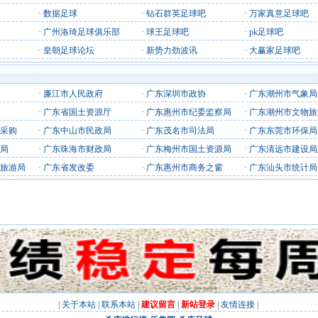
·
数据足球
·
钻石群英足球吧
·
万家真意足球吧
·
广州洛琦足球俱乐部
·
球王足球吧
·
pk足球吧
·
皇朝足球论坛
·
新势力劲波讯
·
大赢家足球吧
·
廉江市人民政府
·
广东深圳市政协
·
广东潮州市气象局
·
广东省国土资源厅
·
广东惠州市纪委监察局
·
广东潮州市文物旅
采购
·
广东中山市民政局
·
广东茂名市司法局
·
广东东莞市环保局
局
·
广东珠海市财政局
·
广东梅州市国土资源局
·
广东清远市建设局
旅游局
·
广东省发改委
·
广东惠州市商务之窗
·
广东汕头市统计局
|
关于本站
|
联系本站
|
建议留言
|
新站登录
|
友情连接
|