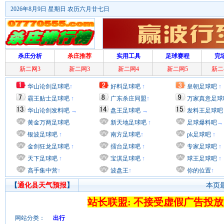
2026年8月9日 星期日 农历六月廿七日
杀庄分析
杀庄推荐
实用工具
足球赛程
完
新二网3
新二网3
新二网4
新二网5
新二
华山论剑足球吧
↑
好料足球吧
↑
皇朝足球吧
↑
霸王贴士足球吧
↑
广东杀庄同盟
↑
万家真意足球
华山论剑发料吧
→
盘王足球吧
→
发料王足球吧
黄金万两足球吧
新天地足球吧
↑
足球爆料吧
→
银波足球吧
↑
南方足球吧
↑
pk足球吧
↑
金剑狂龙足球吧
↑
擂台足球吧
↑
专家足球吧
↑
天下足球吧
↑
宝淇足球吧
↑
球王足球吧
↑
高手集中营
↑
波盘王
↑
你的位置
↑
【
通化县天气预报
】
本页最后
站长联盟: 不接受虚假广告投放
网站分类：
出行