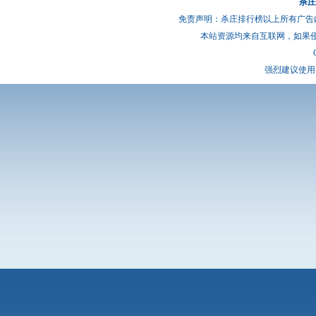
杀庄
免责声明：杀庄排行榜以上所有广告
本站资源均来自互联网，如果
强烈建议使用 I