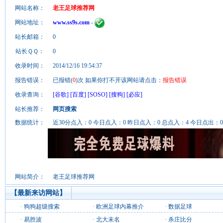
网站名称：
老王足球推荐网
网站地址：
www.ss9s.com
-
站长邮箱：
0
站长ＱＱ：
0
收录时间：
2014/12/16 19:54:37
报告错误：
已报错(
0
)次 如果你打不开该网站请点击：
报告错误
收录查询：
[谷歌]
[百度]
[SOSO]
[搜狗]
[必应]
站长推荐：
网页搜索
数据统计：
近30分点入：0 今日点入：0 昨日点入：0 总点入：4 今日点出：0
网站简介：
老王足球推荐网
【最新来访网站】
·
狗狗超级搜索
·
欧洲足球内幕推介
·
数据足球
·
易胜波
·
北大未名
·
杀庄比分