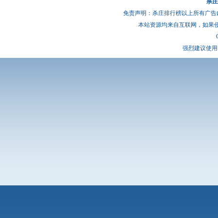
杀庄
免责声明：杀庄排行榜以上所有广告
本站资源均来自互联网，如果
强烈建议使用 I