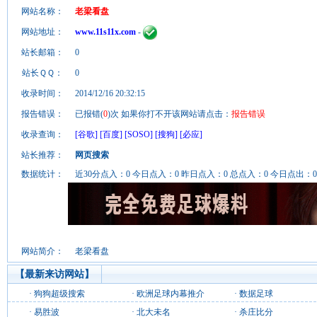
网站名称：
老梁看盘
网站地址：
www.11s11x.com
-
站长邮箱：
0
站长ＱＱ：
0
收录时间：
2014/12/16 20:32:15
报告错误：
已报错(
0
)次 如果你打不开该网站请点击：
报告错误
收录查询：
[谷歌]
[百度]
[SOSO]
[搜狗]
[必应]
站长推荐：
网页搜索
数据统计：
近30分点入：0 今日点入：0 昨日点入：0 总点入：0 今日点出：0
网站简介：
老梁看盘
【最新来访网站】
·
狗狗超级搜索
·
欧洲足球内幕推介
·
数据足球
·
易胜波
·
北大未名
·
杀庄比分