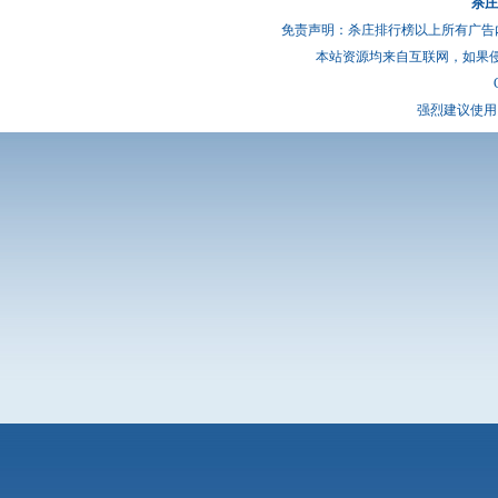
杀庄
免责声明：杀庄排行榜以上所有广告
本站资源均来自互联网，如果
强烈建议使用 I