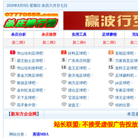
2026年8月9日 星期日 农历六月廿七日
杀庄分析
杀庄推荐
实用工具
足球赛程
完
新二网3
新二网3
新二网4
新二网5
新二
华山论剑足球吧
↑
好料足球吧
↑
皇朝足球吧
↑
霸王贴士足球吧
↑
广东杀庄同盟
↑
万家真意足球
华山论剑发料吧
→
盘王足球吧
→
发料王足球吧
黄金万两足球吧
新天地足球吧
↑
足球爆料吧
→
银波足球吧
↑
南方足球吧
↑
pk足球吧
↑
金剑狂龙足球吧
↑
擂台足球吧
↑
专家足球吧
↑
天下足球吧
↑
宝淇足球吧
↑
球王足球吧
↑
高手集中营
↑
波盘王
↑
你的位置
↑
【
新东方企业网
】
本页最后
站长联盟: 不接受虚假广告投放
网站分类：
英语MBA