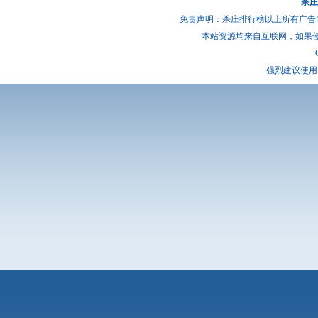
杀庄
免责声明：杀庄排行榜以上所有广告
本站资源均来自互联网，如果
强烈建议使用 I