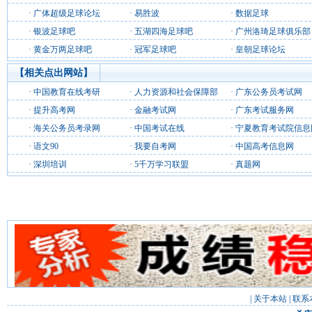
·
广体超级足球论坛
·
易胜波
·
数据足球
·
银波足球吧
·
五湖四海足球吧
·
广州洛琦足球俱乐部
·
黄金万两足球吧
·
冠军足球吧
·
皇朝足球论坛
【相关点出网站】
·
中国教育在线考研
·
人力资源和社会保障部
·
广东公务员考试网
·
提升高考网
·
金融考试网
·
广东考试服务网
·
海关公务员考录网
·
中国考试在线
·
宁夏教育考试院信息
·
语文90
·
我要自考网
·
中国高考信息网
·
深圳培训
·
5千万学习联盟
·
真题网
|
关于本站
|
联系