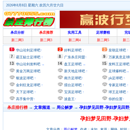
2026年8月8日 星期六 农历六月廿六日
杀庄分析
杀庄推荐
实用工具
足球赛程
完
新二网3
新二网3
新二网4
新二网5
新二
华山论剑足球吧
↑
好料足球吧
↑
皇朝足球吧
↑
霸王贴士足球吧
↑
广东杀庄同盟
↑
万家真意足球
华山论剑发料吧
→
盘王足球吧
→
发料王足球吧
黄金万两足球吧
新天地足球吧
↑
足球爆料吧
→
银波足球吧
↑
南方足球吧
↑
pk足球吧
↑
金剑狂龙足球吧
↑
擂台足球吧
↑
专家足球吧
↑
天下足球吧
↑
宝淇足球吧
↑
球王足球吧
↑
高手集中营
↑
波盘王
↑
你的位置
↑
杀庄排行榜
→
文章频道
→
周公解梦
→
孕妇梦见田野-孕妇梦见田野
孕妇梦见田野-孕妇梦
文章分类：
周公解梦
作者：未知 来源：网络 时间：2012/