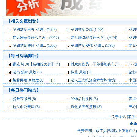
【相关文章浏览】
孕妇梦见田野-孕妇... (1642)
孕妇梦见公鸡 (1923)
孕妇梦
梦见雄鹿是什么意思... (2212)
梦见骑骆驼是什么意... (2074)
孕妇梦
孕妇梦见鳌虾-孕妇... (1656)
孕妇梦见樱桃-孕妇... (1789)
梦见金
【每日阅读排行】
香菇 炖 鸡【新拍报美食】 (4)
财政部官员：干部哪能骑车开会 公车费是要花的 (4)
777盘
湖南 酸辣 凤翅 (3)
椒盐 凤翅 (3)
鼠标
某君再婚 新婚之夜…… (3)
湖人正式接洽魔术黄蜂 官方求购霍华德+保罗 (3)
中国
【每日热门站点】
提升高考网
(9)
26饰品批发网
(8)
青海
包头市公安局
(8)
通化县天气预报
(8)
开心
|
关于本站
|
联系
杀庄
免责声明：杀庄排行榜以上所有广告