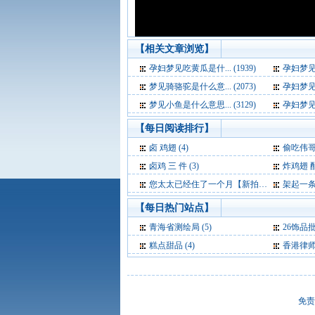
【相关文章浏览】
孕妇梦见吃黄瓜是什... (1939)
孕妇梦见死人
梦见骑骆驼是什么意... (2073)
孕妇梦见小
梦见小鱼是什么意思... (3129)
孕妇梦见花生
【每日阅读排行】
卤 鸡翅 (4)
偷吃伟哥的
卤鸡 三 件 (3)
炸鸡翅 配
您太太已经住了一个月【新拍报每日一笑】 (3)
架起一条人与
【每日热门站点】
青海省测绘局
(5)
26饰品
糕点甜品
(4)
香港律
免责