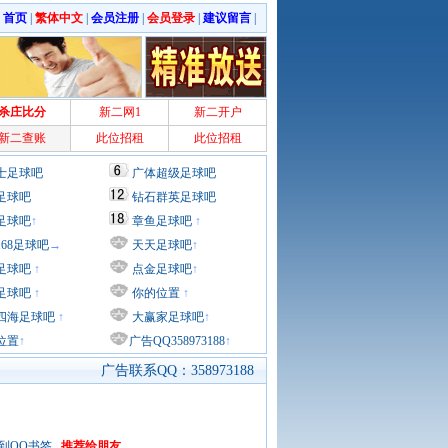
|
首页
|
繁体中文
|
会员注册
|
会员登录
|
建议留言
|
杀庄比分
新二网1
新二开户
新二查账
此位招租
此位招租
士足球吧
广体超级足球吧
足球吧
钻石群英足球吧
足球吧
↑
章鱼足球吧
↑
168足球吧
→
天天足球吧
↑
足球吧
↑
点金足球吧
↑
足球吧
↑
你的位置
↑
四海足球吧
↑
大赢家足球吧
↑
位置
↑
广告QQ358973188
↑
广告联系QQ：358973188
到QQ书签
推荐给朋友