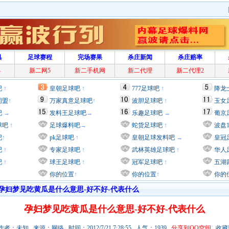
具
足球赛程
完场赛果
杀庄新闻
杀庄赔率
4
新二网5
新二手机网
新二代理
新二代理2
吧
↑
皇朝足球吧
↑
777足球吧
↑
降龙
同盟
↑
万家真意足球吧
↑
波胆足球吧
↑
玉女
吧
→
发料王足球吧
→
乐趣足球吧
→
葡京
球吧
↑
足球爆料吧
→
蛇货足球吧
↑
波盘
吧
↑
pk足球吧
↑
皇朝足球发料吧
→
皇冠
吧
↑
专家足球吧
↑
武林英雄足球吧
↑
华人
吧
↑
球王足球吧
↑
冠军足球吧
↑
五湖
你的位置
↑
你的位置
↑
你的
孕妇梦见吃黄瓜是什么意思-好不好-代表什么
孕妇梦见吃黄瓜是什么意思-好不好-代表什么
者：未知 来源：网络 时间：2012/7/21 7:28:55 人气：1939
分享到QQ空间
收藏