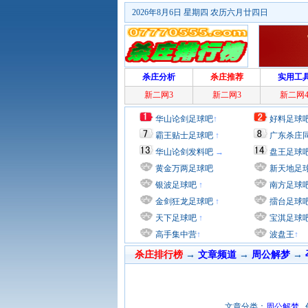
2026年8月6日 星期四 农历六月廿四日
杀庄分析
杀庄推荐
实用工
新二网3
新二网3
新二网
华山论剑足球吧
↑
好料足球
霸王贴士足球吧
↑
广东杀庄
华山论剑发料吧
→
盘王足球
黄金万两足球吧
新天地足
银波足球吧
↑
南方足球
金剑狂龙足球吧
↑
擂台足球
天下足球吧
↑
宝淇足球
高手集中营
↑
波盘王
↑
杀庄排行榜
→
文章频道
→
周公解梦
→
文章分类：
周公解梦
作