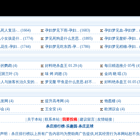
复活-... (1664)
孕妇梦见下雨-孕妇... (1683)
孕妇梦见血-孕妇梦... (1
女孩是什... (1774)
梦见死狗是什么意思... (1895)
孕妇梦见鳌虾-孕妇... (1
-孕妇... (1744)
孕妇梦见吃东西-孕... (1786)
孕妇梦见稻穗-孕妇... (1
鹦鹉 (4)
好料绝杀盘王 01.29 (4)
每日精选推介 05号 (4
斑兰叶 (3)
味 烤 鸡翅 (3)
金鸡 晓 唱 (3)
旅客长治久安的旅途之路 (3)
梦见鳖 甲鱼是什么意思-好不好-代表什么-周公解梦 (3)
好料绝杀盘王 01.05 (3
批发网
(4)
提升高考网
(4)
饱蠹楼
(4)
师会
(4)
王全安
(4)
欧洲议会
(4)
|
关于本站
|
联系本站
|
我要投稿
|
建议留言
|
友情链接
|
杀庄排行榜
-
乐趣园
-
杀庄足球
声明：杀庄排行榜以上所有广告内容均为赞助商广告提供,对其经营行为本网站恕不负