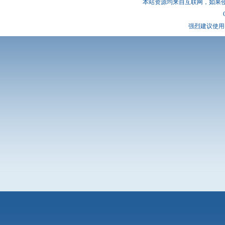
本站资源均来自互联网，如果
强烈建议使用 I