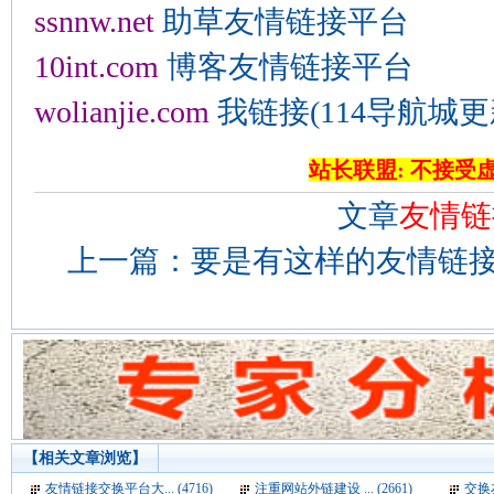
ssnnw.net
助草友情链接平台
10int.com
博客友情链接平台
wolianjie.com
我链接(114导航城更
站长联盟: 不接受
文章
友情链
上一篇：
要是有这样的友情链
【相关文章浏览】
友情链接交换平台大... (4716)
注重网站外链建设 ... (2661)
交换友