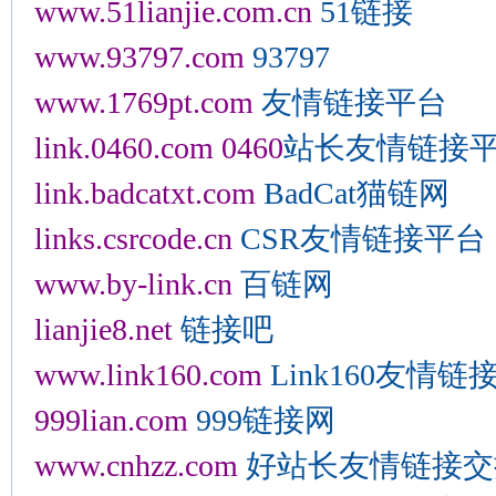
www.51lianjie.com.cn
51链接
www.93797.com
93797
www.1769pt.com
友情链接平台
link.0460.com 0460
站长友情链接
link.badcatxt.com
BadCat猫链网
links.csrcode.cn
CSR友情链接平台
www.by-link.cn
百链网
lianjie8.net
链接吧
www.link160.com
Link160友情链
999lian.com
999链接网
www.cnhzz.com
好站长友情链接交