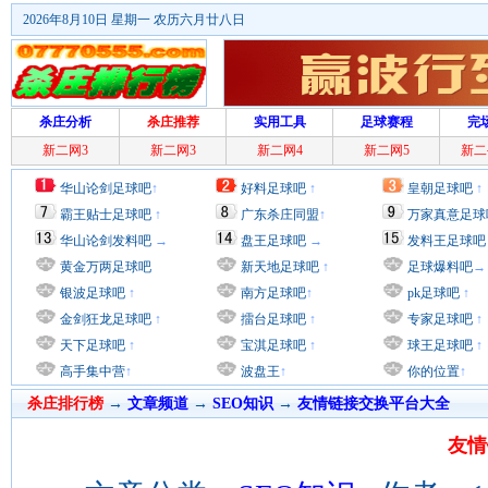
2026年8月10日 星期一 农历六月廿八日
杀庄分析
杀庄推荐
实用工具
足球赛程
完
新二网3
新二网3
新二网4
新二网5
新二
华山论剑足球吧
↑
好料足球吧
↑
皇朝足球吧
↑
霸王贴士足球吧
↑
广东杀庄同盟
↑
万家真意足球
华山论剑发料吧
→
盘王足球吧
→
发料王足球吧
黄金万两足球吧
新天地足球吧
↑
足球爆料吧
→
银波足球吧
↑
南方足球吧
↑
pk足球吧
↑
金剑狂龙足球吧
↑
擂台足球吧
↑
专家足球吧
↑
天下足球吧
↑
宝淇足球吧
↑
球王足球吧
↑
高手集中营
↑
波盘王
↑
你的位置
↑
杀庄排行榜
→
文章频道
→
SEO知识
→
友情链接交换平台大全
友情