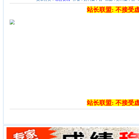
站长联盟: 不接受
站长联盟: 不接受