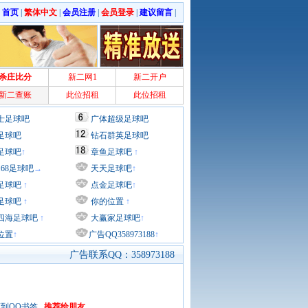
|
首页
|
繁体中文
|
会员注册
|
会员登录
|
建议留言
|
杀庄比分
新二网1
新二开户
新二查账
此位招租
此位招租
士足球吧
广体超级足球吧
足球吧
钻石群英足球吧
足球吧
↑
章鱼足球吧
↑
168足球吧
→
天天足球吧
↑
足球吧
↑
点金足球吧
↑
足球吧
↑
你的位置
↑
四海足球吧
↑
大赢家足球吧
↑
位置
↑
广告QQ358973188
↑
广告联系QQ：358973188
到QQ书签
推荐给朋友