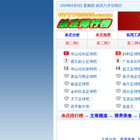
2026年8月6日 星期四 农历六月廿四日
杀庄分析
杀庄推荐
实用工
新二网3
新二网3
新二网
华山论剑足球吧
↑
好料足球
霸王贴士足球吧
↑
广东杀庄
华山论剑发料吧
→
盘王足球
黄金万两足球吧
新天地足
银波足球吧
↑
南方足球
金剑狂龙足球吧
↑
擂台足球
天下足球吧
↑
宝淇足球
高手集中营
↑
波盘王
↑
杀庄排行榜
→
文章频道
→
营养美食
→
文章分类：
营养美食
作