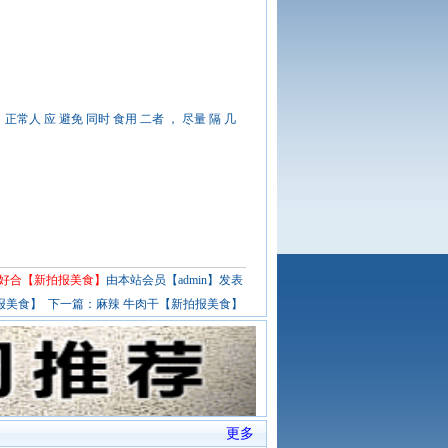
， 正常人 应 避免 同时 食用 二者 ， 尽量 隔 几
好合【新拍报美食】
由本站会员【admin】发表
报美食】
下一篇：
麻辣 牛肉干【新拍报美食】
更多