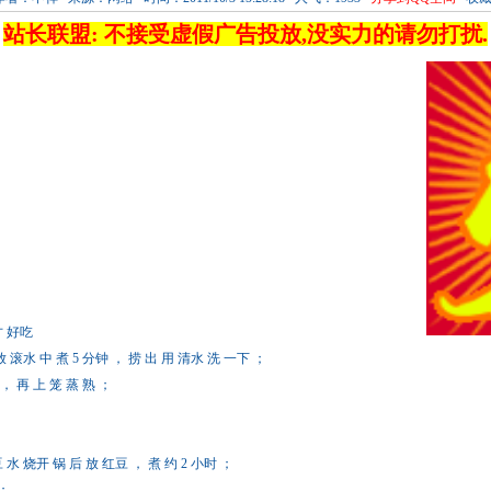
站长联盟: 不接受虚假广告投放,没实力的请勿打扰.
才 好吃
 放 滚水 中 煮 5 分钟 ， 捞 出 用 清水 洗 一下 ；
 ， 再 上 笼 蒸 熟 ；
红豆 水 烧开 锅 后 放 红豆 ， 煮 约 2 小时 ；
 ；