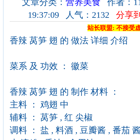
文章分类：
营养美食
作者：11
19:37:09 人气：2132
分享
站长联盟: 不接受
香辣 莴笋 翅 的 做法 详细 介绍
菜系 及 功效 ： 徽菜
香辣 莴笋 翅 的 制作 材料 ：
主料 ： 鸡翅 中
辅料 ： 莴笋 , 红 尖椒
调料 ： 盐 , 料酒 , 豆瓣酱 , 番茄 酱油