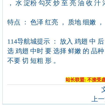
， 水 淀粉 勾芡 炒 至 亮 油 收 汁
特点 ： 色泽 红亮 ， 质地 细嫩 ，
114导航城提示 ： 放入 鸡翅 中 后 
选 鸡翅 中时 要 选择 鲜嫩 的 品种 
不要 切 短粗 形 。
站长联盟: 不接受
上一