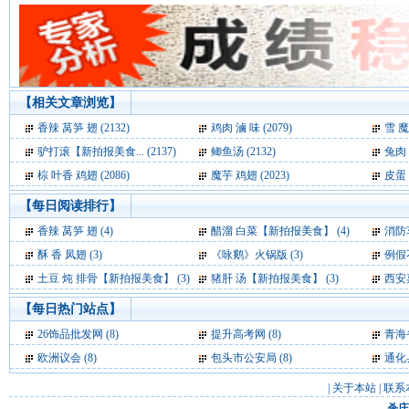
【相关文章浏览】
香辣 莴笋 翅 (2132)
鸡肉 滷 味 (2079)
雪 魔
驴打滚【新拍报美食... (2137)
鲫鱼汤 (2132)
兔肉 
棕 叶香 鸡翅 (2086)
魔芋 鸡翅 (2023)
皮蛋 
【每日阅读排行】
香辣 莴笋 翅 (4)
醋溜 白菜【新拍报美食】 (4)
消防车救
酥 香 凤翅 (3)
《咏鹅》火锅版 (3)
例假
土豆 炖 排骨【新拍报美食】 (3)
猪肝 汤【新拍报美食】 (3)
西安嘉天
【每日热门站点】
26饰品批发网
(8)
提升高考网
(8)
青海
欧洲议会
(8)
包头市公安局
(8)
通化
|
关于本站
|
联系
杀庄