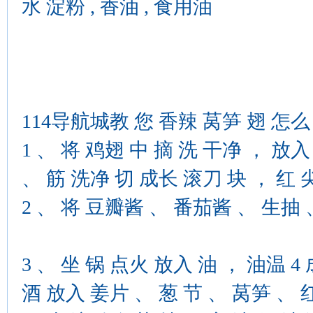
水 淀粉 , 香油 , 食用油
114导航城教 您 香辣 莴笋 翅 怎么
1 、 将 鸡翅 中 摘 洗 干净 ， 放
、 筋 洗净 切 成长 滚刀 块 ， 红 
2 、 将 豆瓣酱 、 番茄酱 、 生抽
3 、 坐 锅 点火 放入 油 ， 油温 4
酒 放入 姜片 、 葱 节 、 莴笋 、 