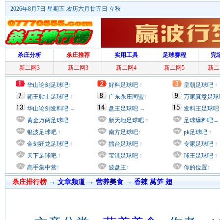
2026年8月7日 星期五 农历六月廿五日 立秋
杀庄分析
杀庄推荐
实用工具
足球赛程
完
新二网3
新二网3
新二网4
新二网5
新二
华山论剑足球吧
↑
好料足球吧
↑
皇朝足球吧
↑
霸王贴士足球吧
↑
广东杀庄同盟
↑
万家真意足球
华山论剑发料吧
→
盘王足球吧
→
发料王足球吧
黄金万两足球吧
新天地足球吧
↑
足球爆料吧
→
银波足球吧
↑
南方足球吧
↑
pk足球吧
↑
金剑狂龙足球吧
↑
擂台足球吧
↑
专家足球吧
↑
天下足球吧
↑
宝淇足球吧
↑
球王足球吧
↑
高手集中营
↑
波盘王
↑
你的位置
↑
杀庄排行榜
→
文章频道
→
营养美食
→
香辣 莴笋 翅