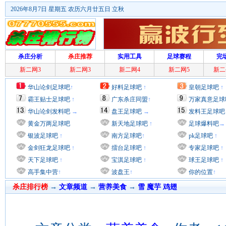
2026年8月7日 星期五 农历六月廿五日 立秋
杀庄分析
杀庄推荐
实用工具
足球赛程
完
新二网3
新二网3
新二网4
新二网5
新二
华山论剑足球吧
↑
好料足球吧
↑
皇朝足球吧
↑
霸王贴士足球吧
↑
广东杀庄同盟
↑
万家真意足球
华山论剑发料吧
→
盘王足球吧
→
发料王足球吧
黄金万两足球吧
新天地足球吧
↑
足球爆料吧
→
银波足球吧
↑
南方足球吧
↑
pk足球吧
↑
金剑狂龙足球吧
↑
擂台足球吧
↑
专家足球吧
↑
天下足球吧
↑
宝淇足球吧
↑
球王足球吧
↑
高手集中营
↑
波盘王
↑
你的位置
↑
杀庄排行榜
→
文章频道
→
营养美食
→
雪 魔芋 鸡翅