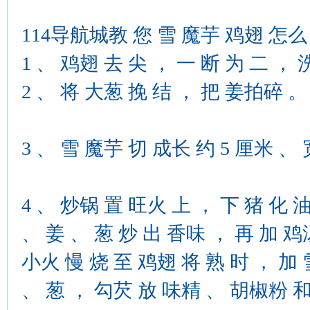
114导航城教 您 雪 魔芋 鸡翅 怎么
1 、 鸡翅 去 尖 ， 一 断 为 二 ，
2 、 将 大葱 挽 结 ， 把 姜拍碎 。
3 、 雪 魔芋 切 成长 约 5 厘米 、
4 、 炒锅 置 旺火 上 ， 下 猪 化 油
、 姜 、 葱 炒 出 香味 ， 再 加 鸡
小火 慢 烧 至 鸡翅 将 熟 时 ， 加 
、 葱 ， 勾芡 放 味精 、 胡椒粉 和