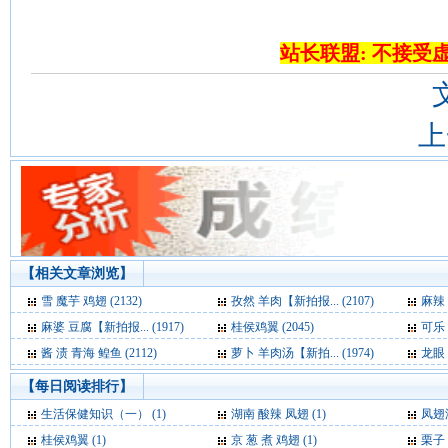
站长联盟: 不接受
上
【相关文章浏览】
雪 魔芋 鸡翅 (2132)
孜然 羊肉【新拍报... (2107)
麻辣 
麻婆 豆腐【新拍报... (1917)
桂侯鸡翼 (2045)
可乐 
酱 渍 青海 鳇鱼 (2112)
萝卜 羊肉汤【新拍... (1974)
龙眼 
【每日阅读排行】
生活保健知识（一） (1)
湖南 酸辣 凤翅 (1)
凤翅汤
桂侯鸡翼 (1)
京 葱 煮 鸡翅 (1)
栗子 