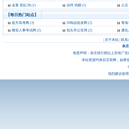
金葱 贵妃 鸡 (1)
凉拌 鸡翅 (1)
土豆 
【每日热门站点】
提升高考网
(3)
26饰品批发网
(2)
青海
雅安人事考试网
(2)
包头市公安局
(2)
通化
|
关于本站
|
联系
杀庄
免责声明：杀庄排行榜以上所有广告
本站资源均来自互联网，如果
强烈建议使用 I