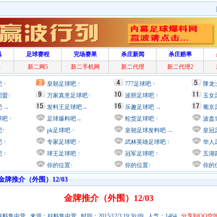
具
足球赛程
完场赛果
杀庄新闻
杀庄赔率
4
新二网5
新二手机网
新二代理
新二代理2
吧
↑
皇朝足球吧
↑
777足球吧
↑
降龙
同盟
↑
万家真意足球吧
↑
波胆足球吧
↑
玉女
吧
→
发料王足球吧
→
乐趣足球吧
→
葡京
球吧
↑
足球爆料吧
→
蛇货足球吧
↑
波盘
吧
↑
pk足球吧
↑
皇朝足球发料吧
→
皇冠
吧
↑
专家足球吧
↑
武林英雄足球吧
↑
华人
吧
↑
球王足球吧
↑
冠军足球吧
↑
五湖
你的位置
↑
你的位置
↑
你的
金牌推介（外围）12/03
金牌推介（外围）12/03
集中营 来源：好料集中营 时间：2015/12/3 19:36:09 人气：1464
分享到QQ空