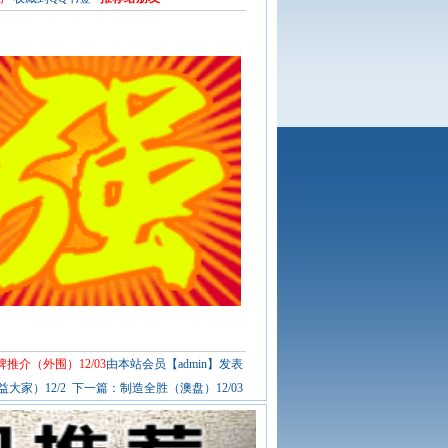
牌推介（外围）12/03
由本站会员【admin】发表
大家）12/2
下一篇：
制造全胜（澳盘）12/03