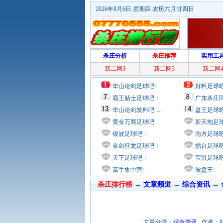
2026年8月6日 星期四 农历六月廿四日
杀庄分析
杀庄推荐
实用工
新二网3
新二网3
新二网
华山论剑足球吧
↑
好料足球
霸王贴士足球吧
↑
广东杀庄
华山论剑发料吧
→
盘王足球
黄金万两足球吧
新天地足
银波足球吧
↑
南方足球
金剑狂龙足球吧
↑
擂台足球
天下足球吧
↑
宝淇足球
高手集中营
↑
波盘王
↑
杀庄排行榜
→
文章频道
→
综合资讯
→
文章分类：
综合资讯
作者：好料