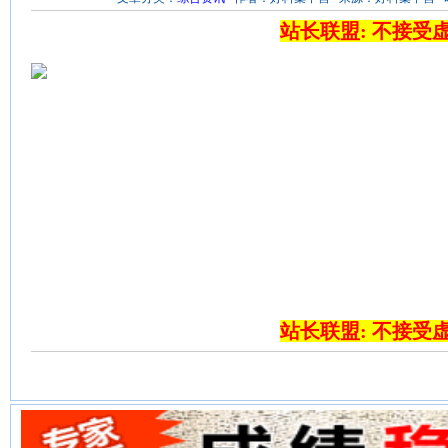
站长联盟: 不接受
站长联盟: 不接受