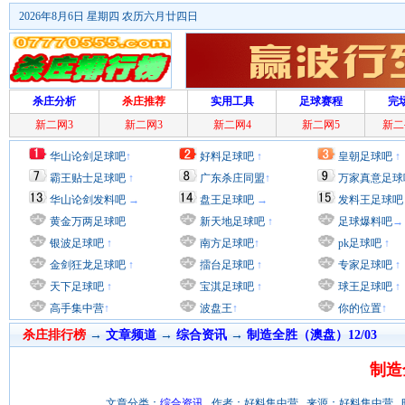
2026年8月6日 星期四 农历六月廿四日
杀庄分析
杀庄推荐
实用工具
足球赛程
完
新二网3
新二网3
新二网4
新二网5
新二
华山论剑足球吧
↑
好料足球吧
↑
皇朝足球吧
↑
霸王贴士足球吧
↑
广东杀庄同盟
↑
万家真意足球
华山论剑发料吧
→
盘王足球吧
→
发料王足球吧
黄金万两足球吧
新天地足球吧
↑
足球爆料吧
→
银波足球吧
↑
南方足球吧
↑
pk足球吧
↑
金剑狂龙足球吧
↑
擂台足球吧
↑
专家足球吧
↑
天下足球吧
↑
宝淇足球吧
↑
球王足球吧
↑
高手集中营
↑
波盘王
↑
你的位置
↑
杀庄排行榜
→
文章频道
→
综合资讯
→
制造全胜（澳盘）12/03
制造
文章分类：
综合资讯
作者：好料集中营 来源：好料集中营 时间：201