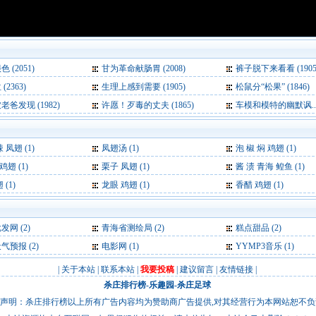
 (2051)
甘为革命献肠胃 (2008)
裤子脱下来看看 (1905
2363)
生理上感到需要 (1905)
松鼠分“松果” (1846)
爸发现 (1982)
许愿！歹毒的丈夫 (1865)
车模和模特的幽默讽... (
 凤翅 (1)
凤翅汤 (1)
泡 椒 焖 鸡翅 (1)
鸡翅 (1)
栗子 凤翅 (1)
酱 渍 青海 鳇鱼 (1)
(1)
龙眼 鸡翅 (1)
香醋 鸡翅 (1)
批发网
(2)
青海省测绘局
(2)
糕点甜品
(2)
天气预报
(2)
电影网
(1)
YYMP3音乐
(1)
|
关于本站
|
联系本站
|
我要投稿
|
建议留言
|
友情链接
|
杀庄排行榜
-
乐趣园
-
杀庄足球
声明：杀庄排行榜以上所有广告内容均为赞助商广告提供,对其经营行为本网站恕不负