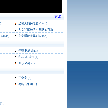
更多
)
奶嘴大的保险套 (1945)
儿女和家长的小幽默 (1783)
3135)
美女看待潜规则 (2155)
平菇 凤翅汤 (1)
冬菇 蒸 鸡翅 (1)
可乐 鸡翅 (1)
王全安
(2)
要听音乐网
(1)
责。