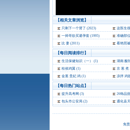
【相关文章浏览】
只剩下一个肾了 (2023)
这医生很色
一帅哥欲买避孕套 (1995)
准确部位 (
比 妻 (2011)
看艳照被老
【每日阅读排行】
生活保健知识（一） (1)
湖南 酸辣
桂侯鸡翼 (1)
京 葱 煮 
金葱 贵妃 鸡 (1)
凉拌 鸡翅 
【每日热门站点】
提升高考网
(3)
26饰品
包头市公安局
(2)
通化县
免责